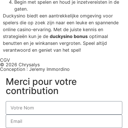
Begin met spelen en houd je inzetvereisten in de
gaten.
Duckysino biedt een aantrekkelijke omgeving voor
spelers die op zoek zijn naar een leuke en spannende
online casino-ervaring. Met de juiste kennis en
strategieën kun je de
duckysino bonus
optimaal
benutten en je winkansen vergroten. Speel altijd
verantwoord en geniet van het spel!
CGV
© 2026 Chrysalys
Conception : Jeremy Immordino
Merci pour votre
contribution