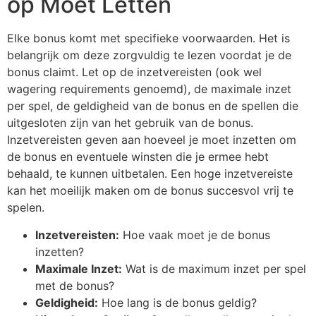
op Moet Letten
Elke bonus komt met specifieke voorwaarden. Het is
belangrijk om deze zorgvuldig te lezen voordat je de
bonus claimt. Let op de inzetvereisten (ook wel
wagering requirements genoemd), de maximale inzet
per spel, de geldigheid van de bonus en de spellen die
uitgesloten zijn van het gebruik van de bonus.
Inzetvereisten geven aan hoeveel je moet inzetten om
de bonus en eventuele winsten die je ermee hebt
behaald, te kunnen uitbetalen. Een hoge inzetvereiste
kan het moeilijk maken om de bonus succesvol vrij te
spelen.
Inzetvereisten:
Hoe vaak moet je de bonus
inzetten?
Maximale Inzet:
Wat is de maximum inzet per spel
met de bonus?
Geldigheid:
Hoe lang is de bonus geldig?