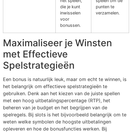
het spelen,
spelen om de
die je kunt
punten te
inwisselen
verzamelen.
voor
bonussen.
Maximaliseer je Winsten
met Effectieve
Spelstrategieën
Een bonus is natuurlijk leuk, maar om echt te winnen, is
het belangrijk om effectieve spelstrategieën te
gebruiken. Denk aan het kiezen van de juiste spellen
met een hoog uitbetalingspercentage (RTP), het
beheren van je budget en het begrijpen van de
spelregels. Bij slots is het bijvoorbeeld belangrijk om te
weten welke symbolen de hoogste uitbetalingen
opleveren en hoe de bonusfuncties werken. Bij