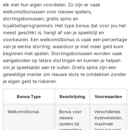
elk met hun eigen voordelen. Zo zijn er vaak
welkomstbonussen voor nieuwe spelers,
stortingsbonussen, gratis spins en
loyaliteitsprogramma’s. Het type bonus dat voor jou het
meest geschikt is, hangt af van je speelstijl en
voorkeuren. Een welkomstbonus is vaak een percentage
van je eerste storting, waardoor je met meer geld kunt
beginnen met spelen. Stortingsbonussen worden vaak
aangeboden op latere stortingen en kunnen je helpen
om je speelsaldo aan te vullen. Gratis spins zijn een
geweldige manier om nieuwe slots te ontdekken zonder
je eigen geld te riskeren.
Bonus Type
Beschrijving
Voorwaarden
Welkomstbonus
Bonus voor
Verschillende
nieuwe
inzetvereisten,
spelers bij
maximale
aanmelding
inzet per spel.