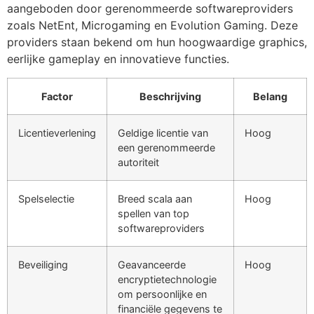
aangeboden door gerenommeerde softwareproviders
zoals NetEnt, Microgaming en Evolution Gaming. Deze
providers staan bekend om hun hoogwaardige graphics,
eerlijke gameplay en innovatieve functies.
Factor
Beschrijving
Belang
Licentieverlening
Geldige licentie van
Hoog
een gerenommeerde
autoriteit
Spelselectie
Breed scala aan
Hoog
spellen van top
softwareproviders
Beveiliging
Geavanceerde
Hoog
encryptietechnologie
om persoonlijke en
financiële gegevens te