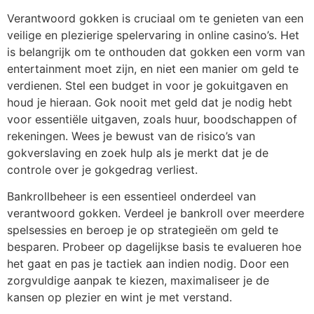
Verantwoord gokken is cruciaal om te genieten van een
veilige en plezierige spelervaring in online casino’s. Het
is belangrijk om te onthouden dat gokken een vorm van
entertainment moet zijn, en niet een manier om geld te
verdienen. Stel een budget in voor je gokuitgaven en
houd je hieraan. Gok nooit met geld dat je nodig hebt
voor essentiële uitgaven, zoals huur, boodschappen of
rekeningen. Wees je bewust van de risico’s van
gokverslaving en zoek hulp als je merkt dat je de
controle over je gokgedrag verliest.
Bankrollbeheer is een essentieel onderdeel van
verantwoord gokken. Verdeel je bankroll over meerdere
spelsessies en beroep je op strategieën om geld te
besparen. Probeer op dagelijkse basis te evalueren hoe
het gaat en pas je tactiek aan indien nodig. Door een
zorgvuldige aanpak te kiezen, maximaliseer je de
kansen op plezier en wint je met verstand.