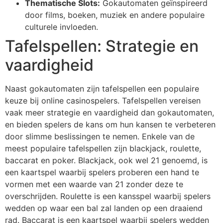
Thematische Slots:
Gokautomaten geïnspireerd
door films, boeken, muziek en andere populaire
culturele invloeden.
Tafelspellen: Strategie en
vaardigheid
Naast gokautomaten zijn tafelspellen een populaire
keuze bij online casinospelers. Tafelspellen vereisen
vaak meer strategie en vaardigheid dan gokautomaten,
en bieden spelers de kans om hun kansen te verbeteren
door slimme beslissingen te nemen. Enkele van de
meest populaire tafelspellen zijn blackjack, roulette,
baccarat en poker. Blackjack, ook wel 21 genoemd, is
een kaartspel waarbij spelers proberen een hand te
vormen met een waarde van 21 zonder deze te
overschrijden. Roulette is een kansspel waarbij spelers
wedden op waar een bal zal landen op een draaiend
rad. Baccarat is een kaartspel waarbij spelers wedden