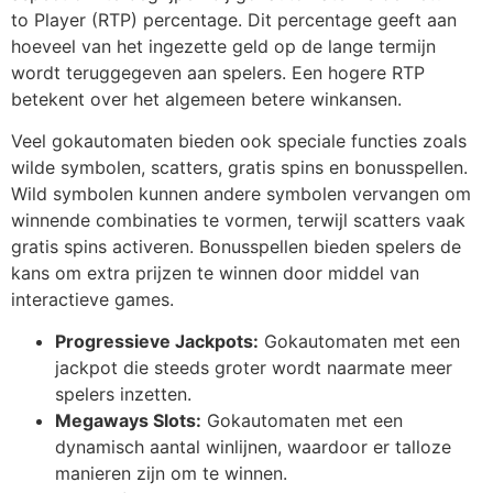
to Player (RTP) percentage. Dit percentage geeft aan
hoeveel van het ingezette geld op de lange termijn
wordt teruggegeven aan spelers. Een hogere RTP
betekent over het algemeen betere winkansen.
Veel gokautomaten bieden ook speciale functies zoals
wilde symbolen, scatters, gratis spins en bonusspellen.
Wild symbolen kunnen andere symbolen vervangen om
winnende combinaties te vormen, terwijl scatters vaak
gratis spins activeren. Bonusspellen bieden spelers de
kans om extra prijzen te winnen door middel van
interactieve games.
Progressieve Jackpots:
Gokautomaten met een
jackpot die steeds groter wordt naarmate meer
spelers inzetten.
Megaways Slots:
Gokautomaten met een
dynamisch aantal winlijnen, waardoor er talloze
manieren zijn om te winnen.