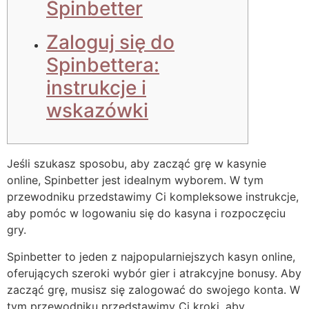
Spinbetter
Zaloguj się do
Spinbettera:
instrukcje i
wskazówki
Jeśli szukasz sposobu, aby zacząć grę w kasynie
online, Spinbetter jest idealnym wyborem. W tym
przewodniku przedstawimy Ci kompleksowe instrukcje,
aby pomóc w logowaniu się do kasyna i rozpoczęciu
gry.
Spinbetter to jeden z najpopularniejszych kasyn online,
oferujących szeroki wybór gier i atrakcyjne bonusy. Aby
zacząć grę, musisz się zalogować do swojego konta. W
tym przewodniku przedstawimy Ci kroki, aby