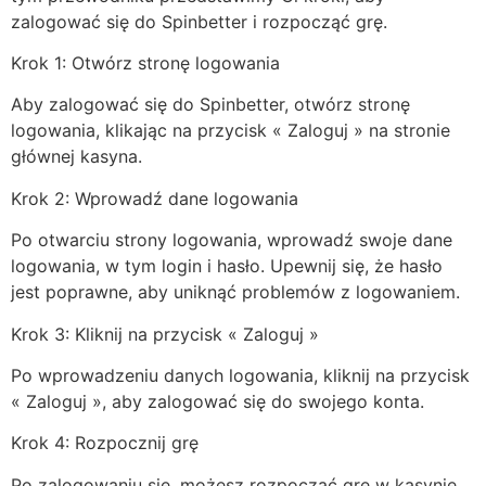
zalogować się do Spinbetter i rozpocząć grę.
Krok 1: Otwórz stronę logowania
Aby zalogować się do Spinbetter, otwórz stronę
logowania, klikając na przycisk « Zaloguj » na stronie
głównej kasyna.
Krok 2: Wprowadź dane logowania
Po otwarciu strony logowania, wprowadź swoje dane
logowania, w tym login i hasło. Upewnij się, że hasło
jest poprawne, aby uniknąć problemów z logowaniem.
Krok 3: Kliknij na przycisk « Zaloguj »
Po wprowadzeniu danych logowania, kliknij na przycisk
« Zaloguj », aby zalogować się do swojego konta.
Krok 4: Rozpocznij grę
Po zalogowaniu się, możesz rozpocząć grę w kasynie.