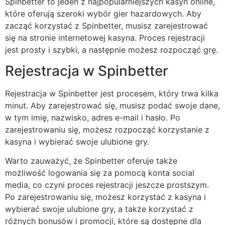
Spinbetter to jeden z najpopularniejszych kasyn online,
które oferują szeroki wybór gier hazardowych. Aby
zacząć korzystać z Spinbetter, musisz zarejestrować
się na stronie internetowej kasyna. Proces rejestracji
jest prosty i szybki, a następnie możesz rozpocząć grę.
Rejestracja w Spinbetter
Rejestracja w Spinbetter jest procesem, który trwa kilka
minut. Aby zarejestrować się, musisz podać swoje dane,
w tym imię, nazwisko, adres e-mail i hasło. Po
zarejestrowaniu się, możesz rozpocząć korzystanie z
kasyna i wybierać swoje ulubione gry.
Warto zauważyć, że Spinbetter oferuje także
możliwość logowania się za pomocą konta social
media, co czyni proces rejestracji jeszcze prostszym.
Po zarejestrowaniu się, możesz korzystać z kasyna i
wybierać swoje ulubione gry, a także korzystać z
różnych bonusów i promocji, które są dostępne dla