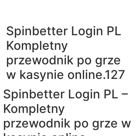
Spinbetter Login PL
Kompletny
przewodnik po grze
w kasynie online.127
Spinbetter Login PL –
Kompletny
przewodnik po grze w