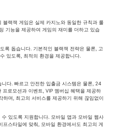
 블랙잭 게임은 실제 카지노와 동일한 규칙과 룰
베팅 기능을 제공하여 게임의 재미를 더하고 있습
도록 돕습니다. 기본적인 블랙잭 전략은 물론, 고
수 있도록, 최적의 환경을 제공합니다.
다. 빠르고 안전한 입출금 시스템은 물론, 24
 프로모션과 이벤트, VIP 멤버십 혜택을 제공하
각하며, 최고의 서비스를 제공하기 위해 끊임없이
수 있도록 지원합니다. 모바일 앱과 모바일 웹사
라이프스타일에 맞춰, 모바일 환경에서도 최고의 게