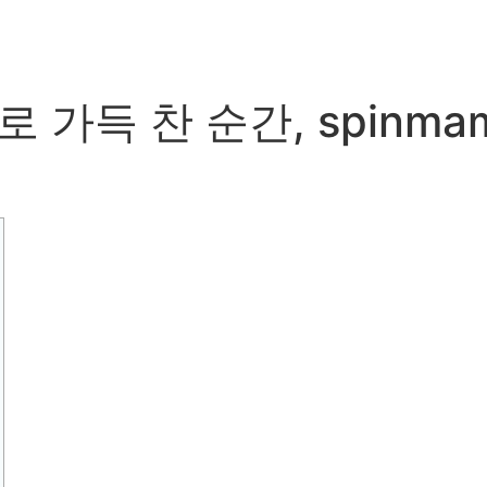
 가득 찬 순간, spinm