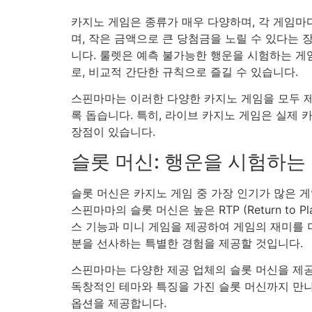
카지노 게임은 종류가 매우 다양하며, 각 게임마
며, 작은 금액으로 큰 당첨금을 노릴 수 있다는
니다. 룰렛은 예측 불가능한 행운을 시험하는 게
로, 비교적 간단한 규칙으로 즐길 수 있습니다.
스핀마마는 이러한 다양한 카지노 게임을 모두 제
록 돕습니다. 특히, 라이브 카지노 게임은 실제
장점이 있습니다.
슬롯 머신: 행운을 시험하는
슬롯 머신은 카지노 게임 중 가장 인기가 많은 
스핀마마의 슬롯 머신은 높은 RTP (Return t
스 기능과 미니 게임을 제공하여 게임의 재미를 
분을 선사하는 특별한 경험을 제공할 것입니다.
스핀마마는 다양한 제공 업체의 슬롯 머신을 제공
독창적인 테마와 특징을 가진 슬롯 머신까지 만나
옵션을 제공합니다.