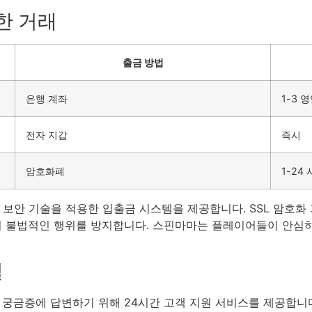
한 거래
출금 방법
은행 계좌
1-3 
전자 지갑
즉시
암호화폐
1-24
보안 기술을 적용한 입출금 시스템을 제공합니다. SSL 암호화
 불법적인 행위를 방지합니다. 스핀마마는 플레이어들이 안심하
결
궁금증에 답변하기 위해 24시간 고객 지원 서비스를 제공합니다.