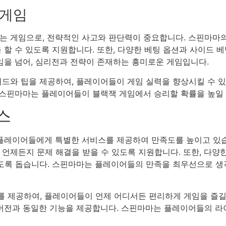
 게임
는 게임으로, 전략적인 사고와 판단력이 중요합니다. 스핀마마의
 할 수 있도록 지원합니다. 또한, 다양한 베팅 옵션과 사이드 
임을 넘어, 심리전과 전략이 존재하는 흥미로운 게임입니다.
드와 팁을 제공하여, 플레이어들이 게임 실력을 향상시킬 수 있
 스핀마마는 플레이어들이 블랙잭 게임에서 승리할 확률을 높일 
스
플레이어들에게 특별한 서비스를 제공하여 만족도를 높이고 있습니
언제든지 문제 해결을 받을 수 있도록 지원합니다. 또한, 다양한
있도록 돕습니다. 스핀마마는 플레이어들의 만족을 최우선으로 생
 제공하여, 플레이어들이 언제 어디서든 편리하게 게임을 즐길 
C 버전과 동일한 기능을 제공합니다. 스핀마마는 플레이어들의 