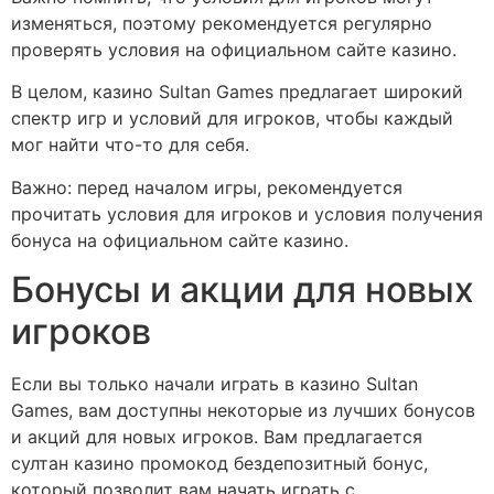
изменяться, поэтому рекомендуется регулярно
проверять условия на официальном сайте казино.
В целом, казино Sultan Games предлагает широкий
спектр игр и условий для игроков, чтобы каждый
мог найти что-то для себя.
Важно: перед началом игры, рекомендуется
прочитать условия для игроков и условия получения
бонуса на официальном сайте казино.
Бонусы и акции для новых
игроков
Если вы только начали играть в казино Sultan
Games, вам доступны некоторые из лучших бонусов
и акций для новых игроков. Вам предлагается
султан казино промокод бездепозитный бонус,
который позволит вам начать играть с