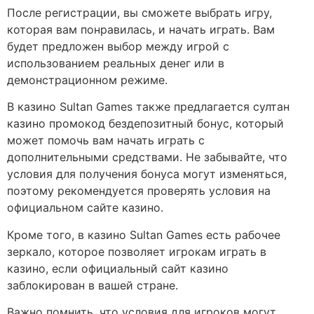
После регистрации, вы сможете выбрать игру,
которая вам понравилась, и начать играть. Вам
будет предложен выбор между игрой с
использованием реальных денег или в
демонстрационном режиме.
В казино Sultan Games также предлагается султан
казино промокод бездепозитный бонус, который
может помочь вам начать играть с
дополнительными средствами. Не забывайте, что
условия для получения бонуса могут изменяться,
поэтому рекомендуется проверять условия на
официальном сайте казино.
Кроме того, в казино Sultan Games есть рабочее
зеркало, которое позволяет игрокам играть в
казино, если официальный сайт казино
заблокирован в вашей стране.
Важно помнить, что условия для игроков могут