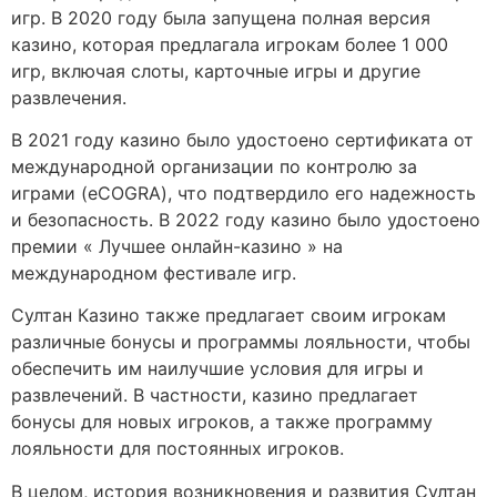
игр. В 2020 году была запущена полная версия
казино, которая предлагала игрокам более 1 000
игр, включая слоты, карточные игры и другие
развлечения.
В 2021 году казино было удостоено сертификата от
международной организации по контролю за
играми (eCOGRA), что подтвердило его надежность
и безопасность. В 2022 году казино было удостоено
премии « Лучшее онлайн-казино » на
международном фестивале игр.
Султан Казино также предлагает своим игрокам
различные бонусы и программы лояльности, чтобы
обеспечить им наилучшие условия для игры и
развлечений. В частности, казино предлагает
бонусы для новых игроков, а также программу
лояльности для постоянных игроков.
В целом, история возникновения и развития Султан