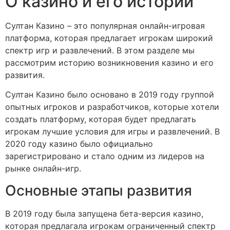
О казино и его истории
Султан Казино – это популярная онлайн-игровая
платформа, которая предлагает игрокам широкий
спектр игр и развлечений. В этом разделе мы
рассмотрим историю возникновения казино и его
развития.
Султан Казино было основано в 2019 году группой
опытных игроков и разработчиков, которые хотели
создать платформу, которая будет предлагать
игрокам лучшие условия для игры и развлечений. В
2020 году казино было официально
зарегистрировано и стало одним из лидеров на
рынке онлайн-игр.
Основные этапы развития
В 2019 году была запущена бета-версия казино,
которая предлагала игрокам ограниченный спектр