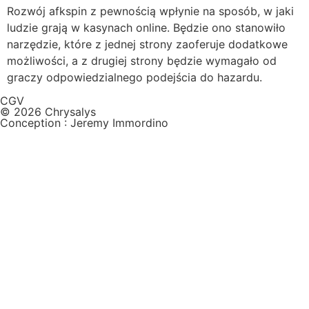
Rozwój afkspin z pewnością wpłynie na sposób, w jaki
ludzie grają w kasynach online. Będzie ono stanowiło
narzędzie, które z jednej strony zaoferuje dodatkowe
możliwości, a z drugiej strony będzie wymagało od
graczy odpowiedzialnego podejścia do hazardu.
CGV
© 2026 Chrysalys
Conception : Jeremy Immordino