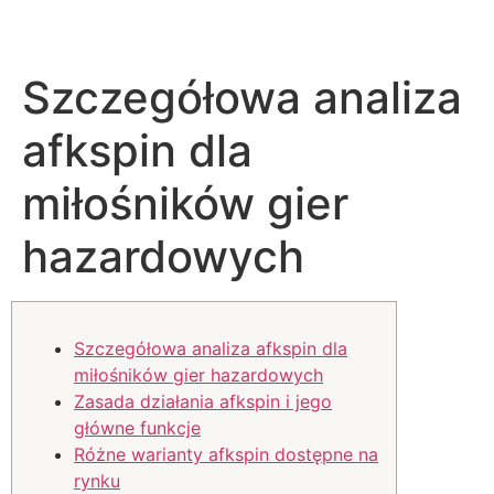
Szczegółowa analiza
afkspin dla
miłośników gier
hazardowych
Szczegółowa analiza afkspin dla
miłośników gier hazardowych
Zasada działania afkspin i jego
główne funkcje
Różne warianty afkspin dostępne na
rynku