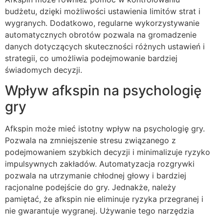
budżetu, dzięki możliwości ustawienia limitów strat i
wygranych. Dodatkowo, regularne wykorzystywanie
automatycznych obrotów pozwala na gromadzenie
danych dotyczących skuteczności różnych ustawień i
strategii, co umożliwia podejmowanie bardziej
świadomych decyzji.
Wpływ afkspin na psychologię
gry
Afkspin może mieć istotny wpływ na psychologię gry.
Pozwala na zmniejszenie stresu związanego z
podejmowaniem szybkich decyzji i minimalizuje ryzyko
impulsywnych zakładów. Automatyzacja rozgrywki
pozwala na utrzymanie chłodnej głowy i bardziej
racjonalne podejście do gry. Jednakże, należy
pamiętać, że afkspin nie eliminuje ryzyka przegranej i
nie gwarantuje wygranej. Używanie tego narzędzia