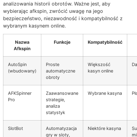
analizowania historii obrotów. Ważne jest, aby
wybierając afkspin, zwrócić uwagę na jego
bezpieczeństwo, niezawodność i kompatybilność z
wybranym kasynem online.
Nazwa
Funkcje
Kompatybilność
Afkspin
AutoSpin
Proste
Większość
D
(wbudowany)
automatyczne
kasyn online
obroty
AFKSpinner
Zaawansowane
Wybrane kasyna
Pł
Pro
strategie,
analiza
statystyk
SlotBot
Automatyzacja
Niektóre kasyna
Su
gry w sloty,
mi