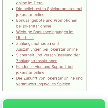
online im Detail
Die beliebtesten Spielautomaten bei
jokerstar online
Bonusangebote und Promotionen
bei jokerstar online
Wichtige Bonusbedingungen im
Überblick
Zahlungsmethoden und
Auszahlungen bei jokerstar online
Sicherheit und Verschlüsselung der
Zahlungstransaktionen
Kundenservice und Support bei
jokerstar online
Die Zukunft von jokerstar online und
verantwortungsvolles Spielen