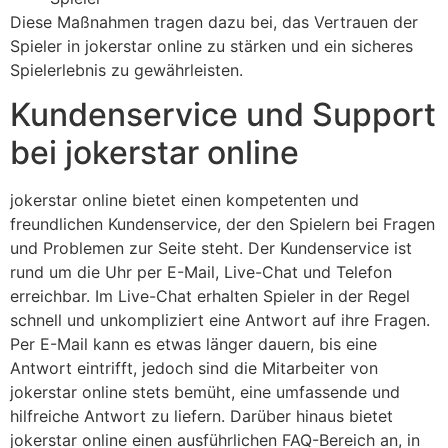
Diese Maßnahmen tragen dazu bei, das Vertrauen der
Spieler in jokerstar online zu stärken und ein sicheres
Spielerlebnis zu gewährleisten.
Kundenservice und Support
bei jokerstar online
jokerstar online bietet einen kompetenten und
freundlichen Kundenservice, der den Spielern bei Fragen
und Problemen zur Seite steht. Der Kundenservice ist
rund um die Uhr per E-Mail, Live-Chat und Telefon
erreichbar. Im Live-Chat erhalten Spieler in der Regel
schnell und unkompliziert eine Antwort auf ihre Fragen.
Per E-Mail kann es etwas länger dauern, bis eine
Antwort eintrifft, jedoch sind die Mitarbeiter von
jokerstar online stets bemüht, eine umfassende und
hilfreiche Antwort zu liefern. Darüber hinaus bietet
jokerstar online einen ausführlichen FAQ-Bereich an, in