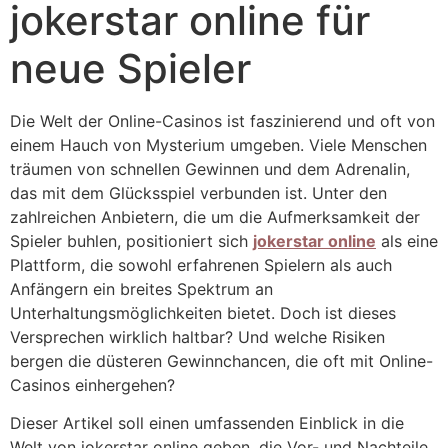
jokerstar online für
neue Spieler
Die Welt der Online-Casinos ist faszinierend und oft von
einem Hauch von Mysterium umgeben. Viele Menschen
träumen von schnellen Gewinnen und dem Adrenalin,
das mit dem Glücksspiel verbunden ist. Unter den
zahlreichen Anbietern, die um die Aufmerksamkeit der
Spieler buhlen, positioniert sich
jokerstar online
als eine
Plattform, die sowohl erfahrenen Spielern als auch
Anfängern ein breites Spektrum an
Unterhaltungsmöglichkeiten bietet. Doch ist dieses
Versprechen wirklich haltbar? Und welche Risiken
bergen die düsteren Gewinnchancen, die oft mit Online-
Casinos einhergehen?
Dieser Artikel soll einen umfassenden Einblick in die
Welt von jokerstar online geben, die Vor- und Nachteile