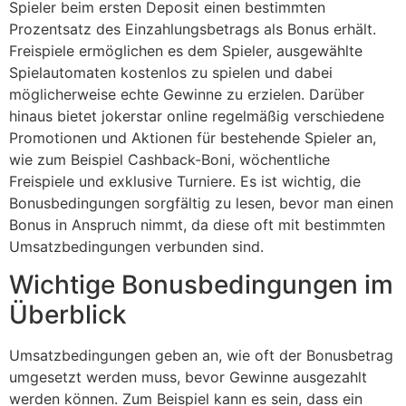
Spieler beim ersten Deposit einen bestimmten
Prozentsatz des Einzahlungsbetrags als Bonus erhält.
Freispiele ermöglichen es dem Spieler, ausgewählte
Spielautomaten kostenlos zu spielen und dabei
möglicherweise echte Gewinne zu erzielen. Darüber
hinaus bietet jokerstar online regelmäßig verschiedene
Promotionen und Aktionen für bestehende Spieler an,
wie zum Beispiel Cashback-Boni, wöchentliche
Freispiele und exklusive Turniere. Es ist wichtig, die
Bonusbedingungen sorgfältig zu lesen, bevor man einen
Bonus in Anspruch nimmt, da diese oft mit bestimmten
Umsatzbedingungen verbunden sind.
Wichtige Bonusbedingungen im
Überblick
Umsatzbedingungen geben an, wie oft der Bonusbetrag
umgesetzt werden muss, bevor Gewinne ausgezahlt
werden können. Zum Beispiel kann es sein, dass ein