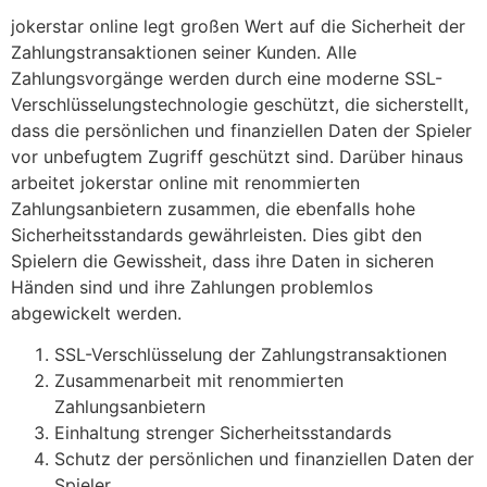
jokerstar online legt großen Wert auf die Sicherheit der
Zahlungstransaktionen seiner Kunden. Alle
Zahlungsvorgänge werden durch eine moderne SSL-
Verschlüsselungstechnologie geschützt, die sicherstellt,
dass die persönlichen und finanziellen Daten der Spieler
vor unbefugtem Zugriff geschützt sind. Darüber hinaus
arbeitet jokerstar online mit renommierten
Zahlungsanbietern zusammen, die ebenfalls hohe
Sicherheitsstandards gewährleisten. Dies gibt den
Spielern die Gewissheit, dass ihre Daten in sicheren
Händen sind und ihre Zahlungen problemlos
abgewickelt werden.
SSL-Verschlüsselung der Zahlungstransaktionen
Zusammenarbeit mit renommierten
Zahlungsanbietern
Einhaltung strenger Sicherheitsstandards
Schutz der persönlichen und finanziellen Daten der
Spieler