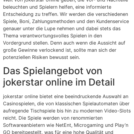
beleuchten und Spielern helfen, eine informierte
Entscheidung zu treffen. Wir werden die verschiedenen
Spiele, Boni, Zahlungsmethoden und den Kundenservice
genauer unter die Lupe nehmen und dabei stets das
Thema verantwortungsvolles Spielen in den
Vordergrund stellen. Denn auch wenn die Aussicht auf
große Gewinne verlockend ist, sollte man sich der
potenziellen Risiken bewusst sein.
Das Spielangebot von
jokerstar online im Detail
jokerstar online bietet eine beeindruckende Auswahl an
Casinospielen, die von klassischen Spielautomaten über
aufregende Tischspiele bis hin zu modernen Video-Slots
reicht. Die Spiele werden von renommierten
Softwareanbietern wie NetEnt, Microgaming und Play’n
GO bereitgestellt, was für eine hohe Qualität und