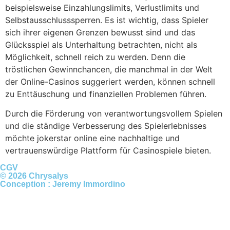
beispielsweise Einzahlungslimits, Verlustlimits und
Selbstausschlusssperren. Es ist wichtig, dass Spieler
sich ihrer eigenen Grenzen bewusst sind und das
Glücksspiel als Unterhaltung betrachten, nicht als
Möglichkeit, schnell reich zu werden. Denn die
tröstlichen Gewinnchancen, die manchmal in der Welt
der Online-Casinos suggeriert werden, können schnell
zu Enttäuschung und finanziellen Problemen führen.
Durch die Förderung von verantwortungsvollem Spielen
und die ständige Verbesserung des Spielerlebnisses
möchte jokerstar online eine nachhaltige und
vertrauenswürdige Plattform für Casinospiele bieten.
CGV
© 2026 Chrysalys
Conception : Jeremy Immordino