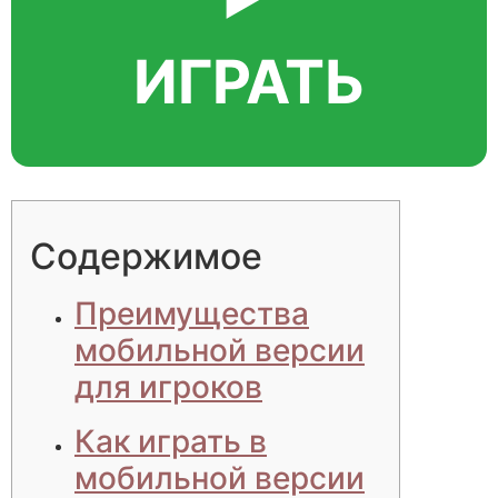
ИГРАТЬ
Содержимое
Преимущества
мобильной версии
для игроков
Как играть в
мобильной версии