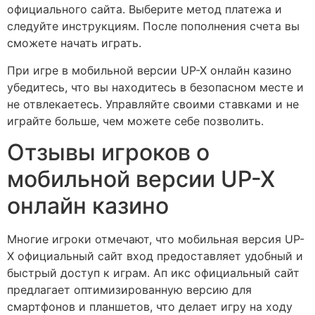
официального сайта. Выберите метод платежа и
следуйте инструкциям. После пополнения счета вы
сможете начать играть.
При игре в мобильной версии UP-X онлайн казино
убедитесь, что вы находитесь в безопасном месте и
не отвлекаетесь. Управляйте своими ставками и не
играйте больше, чем можете себе позволить.
Отзывы игроков о
мобильной версии UP-X
онлайн казино
Многие игроки отмечают, что мобильная версия UP-
X официальный сайт вход предоставляет удобный и
быстрый доступ к играм. Ап икс официальный сайт
предлагает оптимизированную версию для
смартфонов и планшетов, что делает игру на ходу