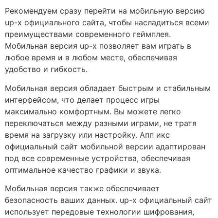
Рекомендуем сразу перейти на мобильную версию
up-x официального сайта, чтобы насладиться всеми
преимуществами современного геймплея.
Мобильная версия up-x позволяет вам играть в
любое время и в любом месте, обеспечивая
удобство и гибкость.
Мобильная версия обладает быстрым и стабильным
интерфейсом, что делает процесс игры
максимально комфортным. Вы можете легко
переключаться между разными играми, не тратя
время на загрузку или настройку. Апп икс
официальный сайт мобильной версии адаптирован
под все современные устройства, обеспечивая
оптимальное качество графики и звука.
Мобильная версия также обеспечивает
безопасность ваших данных. up-x официальный сайт
использует передовые технологии шифрования,