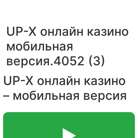
UP-X онлайн казино
мобильная
версия.4052 (3)
UP-X онлайн казино
– мобильная версия
▶️