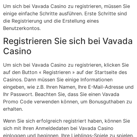
Um sich bei Vavada Casino zu registrieren, müssen Sie
einige einfache Schritte ausführen. Erste Schritte sind
die Registrierung und die Erstellung eines
Benutzerkontos.
Registrieren Sie sich bei Vavada
Casino
Um sich bei Vavada Casino zu registrieren, klicken Sie
auf den Button « Registrieren » auf der Startseite des
Casinos. Dann müssen Sie einige Informationen
eingeben, wie z.B. Ihren Namen, Ihre E-Mail-Adresse und
Ihr Passwort. Beachten Sie, dass Sie einen Vavada
Promo Code verwenden können, um Bonusguthaben zu
erhalten.
Wenn Sie sich erfolgreich registriert haben, können Sie
sich mit Ihren Anmeldedaten bei Vavada Casino
einloggen und beginnen, Ihre Lieblings-Spiele zu spielen.