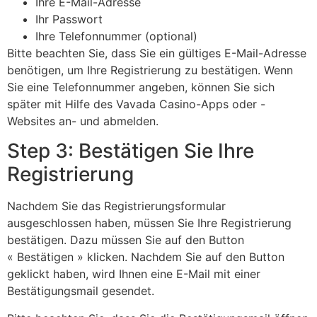
Ihre E-Mail-Adresse
Ihr Passwort
Ihre Telefonnummer (optional)
Bitte beachten Sie, dass Sie ein gültiges E-Mail-Adresse
benötigen, um Ihre Registrierung zu bestätigen. Wenn
Sie eine Telefonnummer angeben, können Sie sich
später mit Hilfe des Vavada Casino-Apps oder -
Websites an- und abmelden.
Step 3: Bestätigen Sie Ihre
Registrierung
Nachdem Sie das Registrierungsformular
ausgeschlossen haben, müssen Sie Ihre Registrierung
bestätigen. Dazu müssen Sie auf den Button
« Bestätigen » klicken. Nachdem Sie auf den Button
geklickt haben, wird Ihnen eine E-Mail mit einer
Bestätigungsmail gesendet.