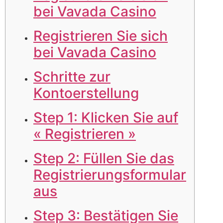
bei Vavada Casino
Registrieren Sie sich
bei Vavada Casino
Schritte zur
Kontoerstellung
Step 1: Klicken Sie auf
« Registrieren »
Step 2: Füllen Sie das
Registrierungsformular
aus
Step 3: Bestätigen Sie