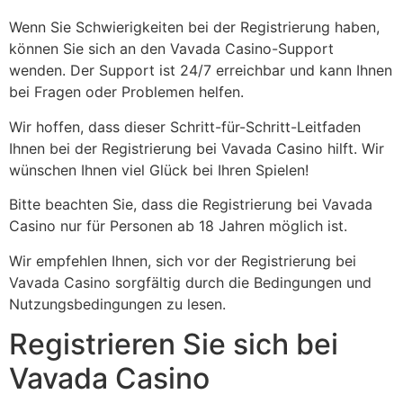
Wenn Sie Schwierigkeiten bei der Registrierung haben,
können Sie sich an den Vavada Casino-Support
wenden. Der Support ist 24/7 erreichbar und kann Ihnen
bei Fragen oder Problemen helfen.
Wir hoffen, dass dieser Schritt-für-Schritt-Leitfaden
Ihnen bei der Registrierung bei Vavada Casino hilft. Wir
wünschen Ihnen viel Glück bei Ihren Spielen!
Bitte beachten Sie, dass die Registrierung bei Vavada
Casino nur für Personen ab 18 Jahren möglich ist.
Wir empfehlen Ihnen, sich vor der Registrierung bei
Vavada Casino sorgfältig durch die Bedingungen und
Nutzungsbedingungen zu lesen.
Registrieren Sie sich bei
Vavada Casino