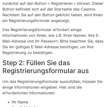
zunächst auf den Button « Registrieren » klicken. Dieser
Button befindet sich auf der Startseite des Casinos.
Nachdem Sie auf den Button geklickt haben, wird Ihnen
ein Registrierungsformular angezeigt.
Das Registrierungsformular erfordert einige
Informationen von Ihnen, wie z.B. Ihren Namen, Ihre E-
Mail-Adresse und Ihr Passwort. Bitte beachten Sie, dass
Sie ein gültiges E-Mail-Adresse benötigen, um Ihre
Registrierung zu bestätigen.
Step 2: Füllen Sie das
Registrierungsformular aus
Um das Registrierungsformular auszufüllen, müssen Sie
einige Informationen eingeben. Hier sind die
erforderlichen Informationen:
Ihr Name