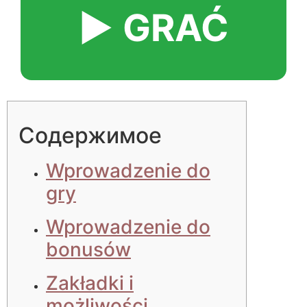
▶️ GRAĆ
Содержимое
Wprowadzenie do
gry
Wprowadzenie do
bonusów
Zakładki i
możliwości