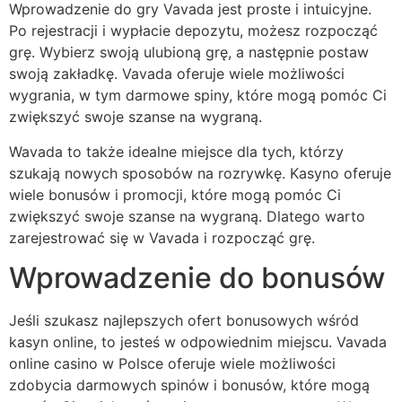
Wprowadzenie do gry Vavada jest proste i intuicyjne.
Po rejestracji i wypłacie depozytu, możesz rozpocząć
grę. Wybierz swoją ulubioną grę, a następnie postaw
swoją zakładkę. Vavada oferuje wiele możliwości
wygrania, w tym darmowe spiny, które mogą pomóc Ci
zwiększyć swoje szanse na wygraną.
Wavada to także idealne miejsce dla tych, którzy
szukają nowych sposobów na rozrywkę. Kasyno oferuje
wiele bonusów i promocji, które mogą pomóc Ci
zwiększyć swoje szanse na wygraną. Dlatego warto
zarejestrować się w Vavada i rozpocząć grę.
Wprowadzenie do bonusów
Jeśli szukasz najlepszych ofert bonusowych wśród
kasyn online, to jesteś w odpowiednim miejscu. Vavada
online casino w Polsce oferuje wiele możliwości
zdobycia darmowych spinów i bonusów, które mogą