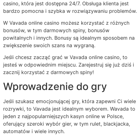
casino, która jest dostępna 24/7. Obsługa klienta jest
bardzo pomocna i szybka w rozwiązywaniu problemów.
W Vavada online casino możesz korzystać z różnych
bonusów, w tym darmowych spiny, bonusów
powitalnych i innych. Bonusy są idealnym sposobem na
zwiększenie swoich szans na wygraną.
Jeśli chcesz zacząć grać w Vavada online casino, to
jesteś w odpowiednim miejscu. Zarejestruj się już dziś i
zacznij korzystać z darmowych spiny!
Wprowadzenie do gry
Jeśli szukasz emocjonującej gry, która zapewni Ci wiele
rozrywki, to Vavada jest idealnym wyborem. Wavada to
jeden z najpopularniejszych kasyn online w Polsce,
oferujący szeroki wybór gier, w tym rulet, blackjacka,
automatów i wiele innych.