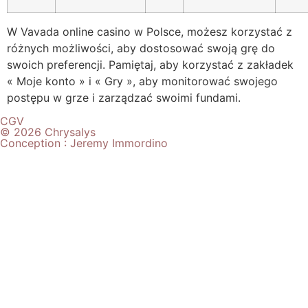
W Vavada online casino w Polsce, możesz korzystać z
różnych możliwości, aby dostosować swoją grę do
swoich preferencji. Pamiętaj, aby korzystać z zakładek
« Moje konto » i « Gry », aby monitorować swojego
postępu w grze i zarządzać swoimi fundami.
CGV
© 2026 Chrysalys
Conception : Jeremy Immordino