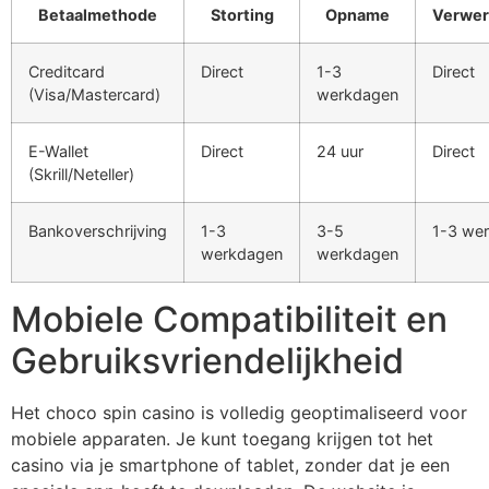
Betaalmethode
Storting
Opname
Verwer
Creditcard
Direct
1-3
Direct
(Visa/Mastercard)
werkdagen
E-Wallet
Direct
24 uur
Direct
(Skrill/Neteller)
Bankoverschrijving
1-3
3-5
1-3 we
werkdagen
werkdagen
Mobiele Compatibiliteit en
Gebruiksvriendelijkheid
Het choco spin casino is volledig geoptimaliseerd voor
mobiele apparaten. Je kunt toegang krijgen tot het
casino via je smartphone of tablet, zonder dat je een