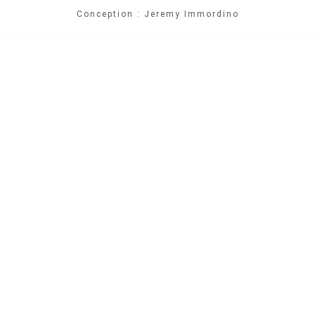
Conception : Jeremy Immordino