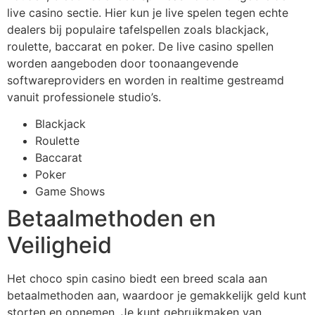
live casino sectie. Hier kun je live spelen tegen echte
dealers bij populaire tafelspellen zoals blackjack,
roulette, baccarat en poker. De live casino spellen
worden aangeboden door toonaangevende
softwareproviders en worden in realtime gestreamd
vanuit professionele studio’s.
Blackjack
Roulette
Baccarat
Poker
Game Shows
Betaalmethoden en
Veiligheid
Het choco spin casino biedt een breed scala aan
betaalmethoden aan, waardoor je gemakkelijk geld kunt
storten en opnemen. Je kunt gebruikmaken van