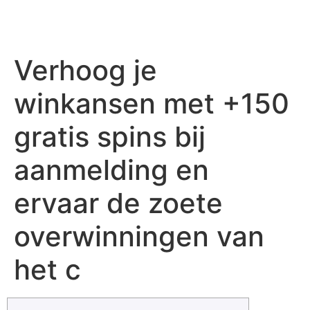
Verhoog je
winkansen met +150
gratis spins bij
aanmelding en
ervaar de zoete
overwinningen van
het c