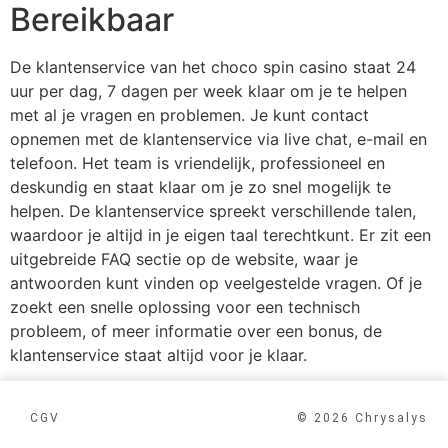
Bereikbaar
De klantenservice van het choco spin casino staat 24
uur per dag, 7 dagen per week klaar om je te helpen
met al je vragen en problemen. Je kunt contact
opnemen met de klantenservice via live chat, e-mail en
telefoon. Het team is vriendelijk, professioneel en
deskundig en staat klaar om je zo snel mogelijk te
helpen. De klantenservice spreekt verschillende talen,
waardoor je altijd in je eigen taal terechtkunt. Er zit een
uitgebreide FAQ sectie op de website, waar je
antwoorden kunt vinden op veelgestelde vragen. Of je
zoekt een snelle oplossing voor een technisch
probleem, of meer informatie over een bonus, de
klantenservice staat altijd voor je klaar.
CGV
© 2026 Chrysalys