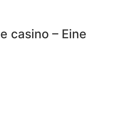
e casino – Eine