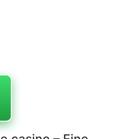
e casino – Eine