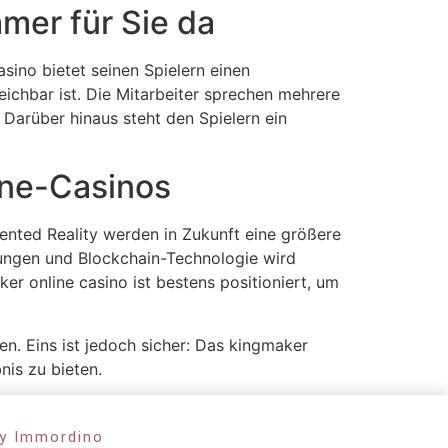
mer für Sie da
asino bietet seinen Spielern einen
ichbar ist. Die Mitarbeiter sprechen mehrere
 Darüber hinaus steht den Spielern ein
ine-Casinos
ented Reality werden in Zukunft eine größere
rungen und Blockchain-Technologie wird
r online casino ist bestens positioniert, um
n. Eins ist jedoch sicher: Das
kingmaker
nis zu bieten.
my Immordino