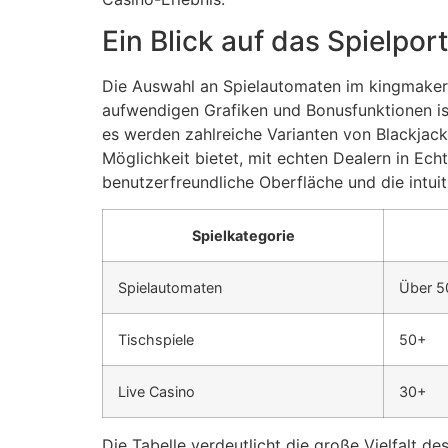
Ein Blick auf das Spielport
Die Auswahl an Spielautomaten im kingmaker 
aufwendigen Grafiken und Bonusfunktionen is
es werden zahlreiche Varianten von Blackjack,
Möglichkeit bietet, mit echten Dealern in Ech
benutzerfreundliche Oberfläche und die intuiti
Spielkategorie
Spielautomaten
Über 5
Tischspiele
50+
Live Casino
30+
Die Tabelle verdeutlicht die große Vielfalt 