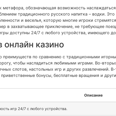
как метафора, обозначающая возможность наслаждатьс
блением традиционного русского напитка – водки. Это 
ленности и веселья, которую многие игроки стремятся
чер в захватывающее приключение, не требующее поезд
игры доступны 24/7 с любого устройства, имеющего до
 онлайн казино
р преимуществ по сравнению с традиционными игорным
дорогу, чтобы насладиться любимыми играми. Во-вторы
ичных слотов, настольных игр и других развлечений. В
 приветственные бонусы, бесплатные вращения и друг
Описание
ость игр 24/7 с любого устройства.