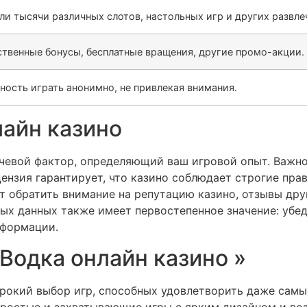
ли тысячи различных слотов, настольных игр и других развле
твенные бонусы, бесплатные вращения, другие промо-акции.
ость играть анонимно, не привлекая внимания.
айн казино
чевой фактор, определяющий ваш игровой опыт. Важно 
ензия гарантирует, что казино соблюдает строгие пра
ит обратить внимание на репутацию казино, отзывы др
х данных также имеет первостепенное значение: убед
нформации.
Водка онлайн казино »
ирокий выбор игр, способных удовлетворить даже сам
простые и захватывающие игры с ярким дизайном и во