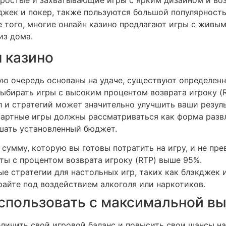
кджек и покер, также пользуются большой популярность
е того, многие онлайн казино предлагают игры с жив
из дома.
н казино
вую очередь основаны на удаче, существуют определен
ыбирать игры с высоким процентом возврата игроку (RT
л и стратегий может значительно улучшить ваши резуль
артные игры должны рассматриваться как форма развле
ышать установленный бюджет.
сумму, которую вы готовы потратить на игру, и не пре
ы с процентом возврата игроку (RTP) выше 95%.
е стратегии для настольных игр, таких как блэкджек и
райте под воздействием алкоголя или наркотиков.
 использовать с максимальной в
еличить свой игровой баланс и повысить свои шансы 