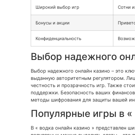
Широкий выбор игр
Сотни и
Бонусы и акции
Приветс
Конфиденциальность
Возможн
Выбор надежного онл
Выбор надежного онлайн казино – это клю
выданную авторитетным регулятором. Лиц
честность и прозрачность игр. Также сто
поддержки. Безопасность ваших финансовы
методы шифрования для защиты вашей и
Популярные игры в « 
В « водка онлайн казино » представлен ш
популярных можно выделить слоты – это 