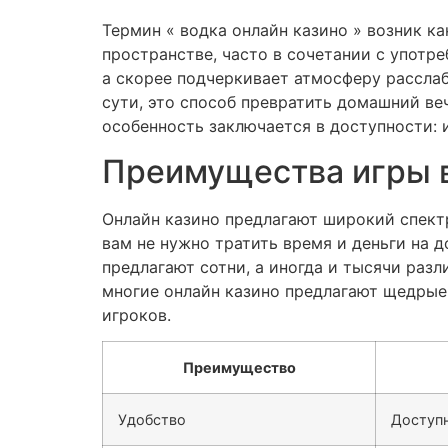
Термин « водка онлайн казино » возник 
пространстве, часто в сочетании с употре
а скорее подчеркивает атмосферу расслаб
сути, это способ превратить домашний ве
особенность заключается в доступности: 
Преимущества игры в
Онлайн казино предлагают широкий спект
вам не нужно тратить время и деньги на 
предлагают сотни, а иногда и тысячи разл
многие онлайн казино предлагают щедрые
игроков.
Преимущество
Удобство
Доступн