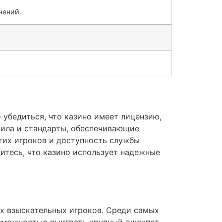
чений.
убедиться, что казино имеет лицензию,
вила и стандарты, обеспечивающие
угих игроков и доступность службы
итесь, что казино использует надежные
ых взыскательных игроков. Среди самых
зможностью выиграть крупный джекпот.