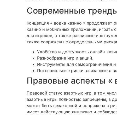
Современные тренды 
Концепция « водка казино » продолжает р
казино и мобильных приложений, играть 
для игроков, а также различные инструме
также сопряжены с определенными рискам
Удобство и доступность онлайн-кази
Разнообразие игр и акций.
Инструменты для самоограничения и 
Потенциальные риски, связанные с в
Правовые аспекты « 
Правовой статус азартных игр, в том числ
азартные игры полностью запрещены, в др
может быть незаконной и сопряжена с рис
имеет действующую лицензию и соблюдае