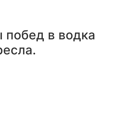
ы побед в водка
ресла.