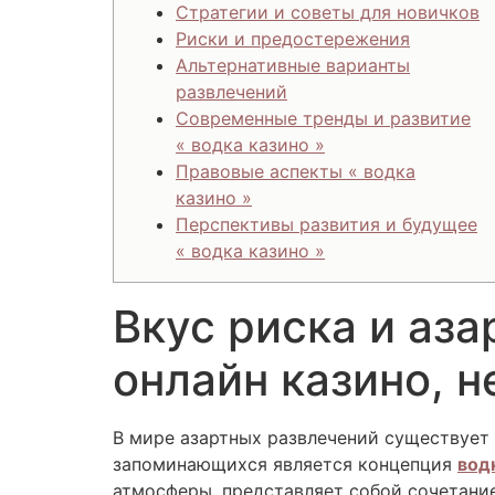
Стратегии и советы для новичков
Риски и предостережения
Альтернативные варианты
развлечений
Современные тренды и развитие
« водка казино »
Правовые аспекты « водка
казино »
Перспективы развития и будущее
« водка казино »
Вкус риска и аза
онлайн казино, 
В мире азартных развлечений существует 
запоминающихся является концепция
вод
атмосферы, представляет собой сочетание