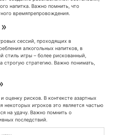
го напитка. Важно помнить, что
ятного времяпрепровождения.
 »
игровых сессий, проходящих в
ребления алкогольных напитков, в
й стиль игры – более рискованный,
а строгую стратегию. Важно понимать,
»
и оценку рисков. В контексте азартных
я некоторых игроков это является частью
ся на удачу. Важно помнить о
ивных последствий.