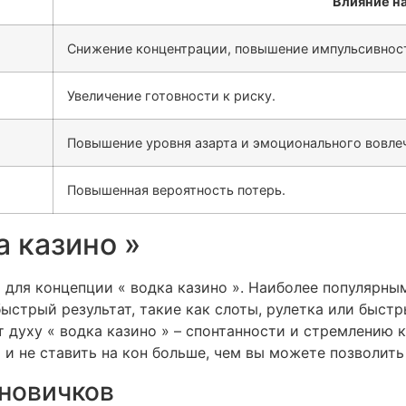
Влияние на
Снижение концентрации, повышение импульсивнос
Увеличение готовности к риску.
Повышение уровня азарта и эмоционального вовле
Повышенная вероятность потерь.
а казино »
 для концепции « водка казино ». Наиболее популярн
стрый результат, такие как слоты, рулетка или быстры
 духу « водка казино » – спонтанности и стремлению 
и не ставить на кон больше, чем вы можете позволить 
 новичков