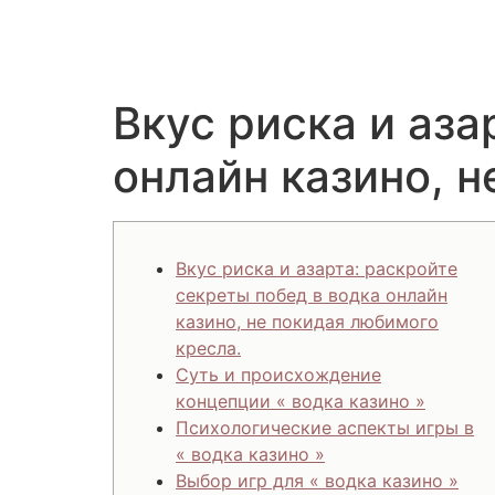
Вкус риска и аза
онлайн казино, 
Вкус риска и азарта: раскройте
секреты побед в водка онлайн
казино, не покидая любимого
кресла.
Суть и происхождение
концепции « водка казино »
Психологические аспекты игры в
« водка казино »
Выбор игр для « водка казино »