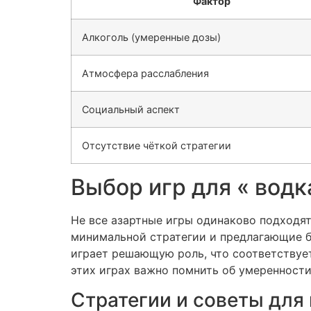
Фактор
Алкоголь (умеренные дозы)
Атмосфера расслабления
Социальный аспект
Отсутствие чёткой стратегии
Выбор игр для « водк
Не все азартные игры одинаково подходят
минимальной стратегии и предлагающие бы
играет решающую роль, что соответствует
этих играх важно помнить об умеренности 
Стратегии и советы для