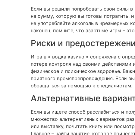
Если вы решили попробовать свои силы в 
на сумму, которую вы готовы потратить, и
не употребляйте алкоголь в чрезмерных к
наконец, помните, что азартные игры – это
Риски и предостережен
Игра в « водка казино » сопряжена с опр
потере контроля над своими действиями и
физическое и психическое здоровье. Важно
приятного времяпрепровождения. Если вы ч
обращаться за помощью к специалистам.
Альтернативные вариан
Если вы ищете способ расслабиться и пол
множество альтернативных вариантов разв
или выставку, почитать книгу или посмотр
Главное – найти занятие, которое принесе