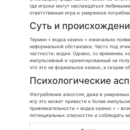
где игроки могут наслаждаться любимыми 
ответственная игра и умеренное потребле
Суть и происхождени
Термин « водка казино » изначально появ
неформальной обстановке. Часто под этим
частности, водки. Однако, со временем, 
импульсивный и ориентированный на получ
что это не формальное казино, а скорее о
Психологические аспе
Употребление алкоголя, даже в умеренных
игр это может привести к более импульси
привлекательности « водка казино » – воз
потенциальных опасностях и соблюдать ме