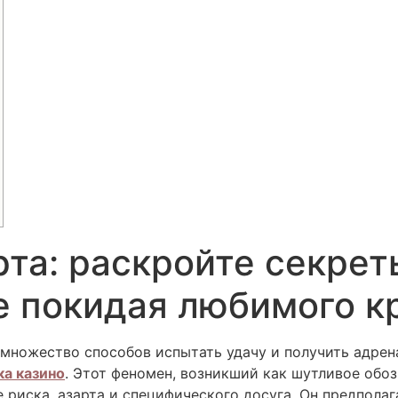
рта: раскройте секрет
не покидая любимого к
множество способов испытать удачу и получить адрена
ка казино
. Этот феномен, возникший как шутливое обо
 риска, азарта и специфического досуга. Он предполаг