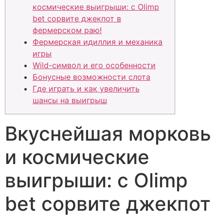
космические выигрыши: с Olimp
bet сорвите джекпот в
фермерском раю!
Фермерская идиллия и механика
игры
Wild-символ и его особенности
Бонусные возможности слота
Где играть и как увеличить
шансы на выигрыш
Вкуснейшая морковь
и космические
выигрыши: с Olimp
bet сорвите джекпот