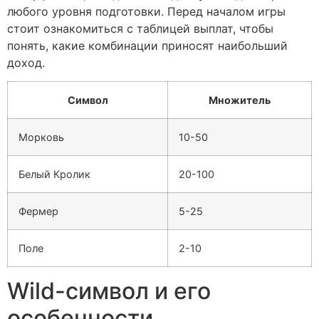
любого уровня подготовки. Перед началом игры
стоит ознакомиться с таблицей выплат, чтобы
понять, какие комбинации приносят наибольший
доход.
Символ
Множитель
Морковь
10-50
Белый Кролик
20-100
Фермер
5-25
Поле
2-10
Wild-символ и его
особенности