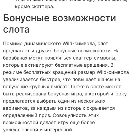
кроме скаттера.
Бонусные возможности
слота
Помимо динамического Wild-символа, слот
предлагает и другие бонусные возможности. На
барабанах могут появляться скаттер-символы,
которые активируют бесплатные вращения. В
режиме бесплатных вращений размер Wild-символа
увеличивается быстрее, что повышает шансы на
получение крупных выплат. Также в слоте может
быть реализована бонусная игра, в которой игроку
предлагается выбрать один из нескольких
вариантов, за каждым из которых скрывается
определенный приз. Совокупность этих
возможностей делает игру еще более
увлекательной и интересной.