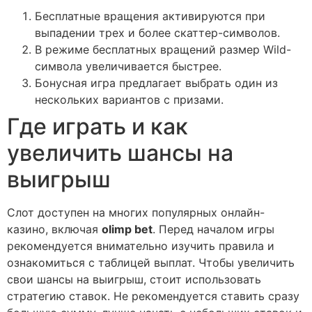
Бесплатные вращения активируются при
выпадении трех и более скаттер-символов.
В режиме бесплатных вращений размер Wild-
символа увеличивается быстрее.
Бонусная игра предлагает выбрать один из
нескольких вариантов с призами.
Где играть и как
увеличить шансы на
выигрыш
Слот доступен на многих популярных онлайн-
казино, включая
olimp bet
. Перед началом игры
рекомендуется внимательно изучить правила и
ознакомиться с таблицей выплат. Чтобы увеличить
свои шансы на выигрыш, стоит использовать
стратегию ставок. Не рекомендуется ставить сразу