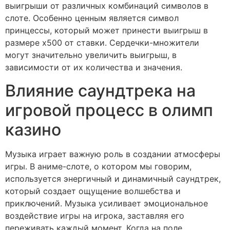
выигрыши от различных комбинаций символов в
слоте. Особенно ценным является символ
принцессы, который может принести выигрыш в
размере x500 от ставки. Сердечки-множители
могут значительно увеличить выигрыш, в
зависимости от их количества и значения.
Влияние саундтрека на
игровой процесс в олимп
казино
Музыка играет важную роль в создании атмосферы
игры. В аниме-слоте, о котором мы говорим,
используется энергичный и динамичный саундтрек,
который создает ощущение волшебства и
приключений. Музыка усиливает эмоциональное
воздействие игры на игрока, заставляя его
переживать каждый момент. Когда на поле