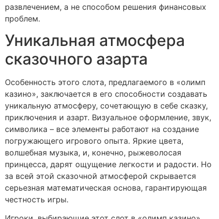
развлечением, а не способом решения финансовых
проблем.
Уникальная атмосфера
сказочного азарта
Особенность этого слота, предлагаемого в «олимп
казино», заключается в его способности создавать
уникальную атмосферу, сочетающую в себе сказку,
приключения и азарт. Визуальное оформление, звук,
символика – все элементы работают на создание
погружающего игрового опыта. Яркие цвета,
волшебная музыка, и, конечно, рыжеволосая
принцесса, дарят ощущение легкости и радости. Но
за всей этой сказочной атмосферой скрывается
серьезная математическая основа, гарантирующая
честность игры.
Игроки, выбирающие этот слот в «олимп казино»,