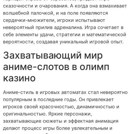
сказочности и очарования. А когда она взмахивает
волшебной палочкой, и на поле появляются
сердечки-множители, игроки испытывают
невероятный прилив адреналина. Игра сочетает в
себе элементы удачи, стратегии и математической
вероятности, создавая уникальный игровой опыт.
Захватывающий мир
аниме-слотов в олимп
казино
Аниме-стиль в игровых автоматах стал невероятно
популярным в последние годы. Он привлекает
игроков своей красочностью, динамичностью и
оригинальностью. Яркие персонажи,
захватывающие сюжеты и эффектная анимация
делают процесс игры более увлекательным и