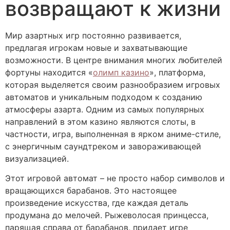
возвращают к жизни
Мир азартных игр постоянно развивается,
предлагая игрокам новые и захватывающие
возможности. В центре внимания многих любителей
фортуны находится «
олимп казино
», платформа,
которая выделяется своим разнообразием игровых
автоматов и уникальным подходом к созданию
атмосферы азарта. Одним из самых популярных
направлений в этом казино являются слоты, в
частности, игра, выполненная в ярком аниме-стиле,
с энергичным саундтреком и завораживающей
визуализацией.
Этот игровой автомат – не просто набор символов и
вращающихся барабанов. Это настоящее
произведение искусства, где каждая деталь
продумана до мелочей. Рыжеволосая принцесса,
парящая справа от барабанов, придает игре