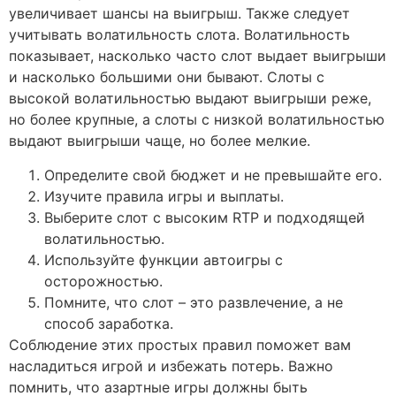
увеличивает шансы на выигрыш. Также следует
учитывать волатильность слота. Волатильность
показывает, насколько часто слот выдает выигрыши
и насколько большими они бывают. Слоты с
высокой волатильностью выдают выигрыши реже,
но более крупные, а слоты с низкой волатильностью
выдают выигрыши чаще, но более мелкие.
Определите свой бюджет и не превышайте его.
Изучите правила игры и выплаты.
Выберите слот с высоким RTP и подходящей
волатильностью.
Используйте функции автоигры с
осторожностью.
Помните, что слот – это развлечение, а не
способ заработка.
Соблюдение этих простых правил поможет вам
насладиться игрой и избежать потерь. Важно
помнить, что азартные игры должны быть