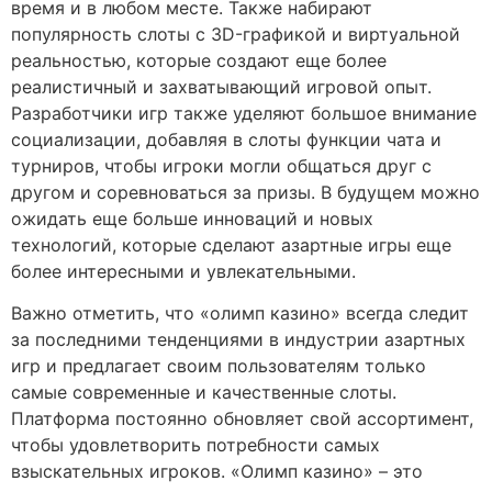
время и в любом месте. Также набирают
популярность слоты с 3D-графикой и виртуальной
реальностью, которые создают еще более
реалистичный и захватывающий игровой опыт.
Разработчики игр также уделяют большое внимание
социализации, добавляя в слоты функции чата и
турниров, чтобы игроки могли общаться друг с
другом и соревноваться за призы. В будущем можно
ожидать еще больше инноваций и новых
технологий, которые сделают азартные игры еще
более интересными и увлекательными.
Важно отметить, что «олимп казино» всегда следит
за последними тенденциями в индустрии азартных
игр и предлагает своим пользователям только
самые современные и качественные слоты.
Платформа постоянно обновляет свой ассортимент,
чтобы удовлетворить потребности самых
взыскательных игроков. «Олимп казино» – это