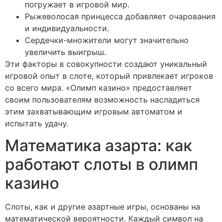
погружает в игровой мир.
Рыжеволосая принцесса добавляет очарования
и индивидуальности.
Сердечки-множители могут значительно
увеличить выигрыш.
Эти факторы в совокупности создают уникальный
игровой опыт в слоте, который привлекает игроков
со всего мира. «Олимп казино» предоставляет
своим пользователям возможность насладиться
этим захватывающим игровым автоматом и
испытать удачу.
Математика азарта: как
работают слоты в олимп
казино
Слоты, как и другие азартные игры, основаны на
математической вероятности. Каждый символ на