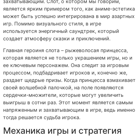
захватывающим. Слот, о котором мы говорим,
является ярким примером того, как аниме-эстетика
может быть успешно интегрирована в мир азартных
игр. Помимо визуального стиля, в игре
используется энергичный саундтрек, который
создает атмосферу сказки и приключений.
Главная героиня слота – рыжеволосая принцесса,
которая является не только украшением игры, но и
ее ключевым персонажем. Она следит за игровым
процессом, подбадривает игроков и, конечно же,
раздает щедрые призы. Когда принцесса взмахивает
своей волшебной палочкой, на поле появляются
сердечки-множители, которые могут увеличить
выигрыш в сотни раз. Этот момент является самым
напряженным и захватывающим в игре, ведь именно
тогда решается судьба игрока.
Механика игры и стратегия