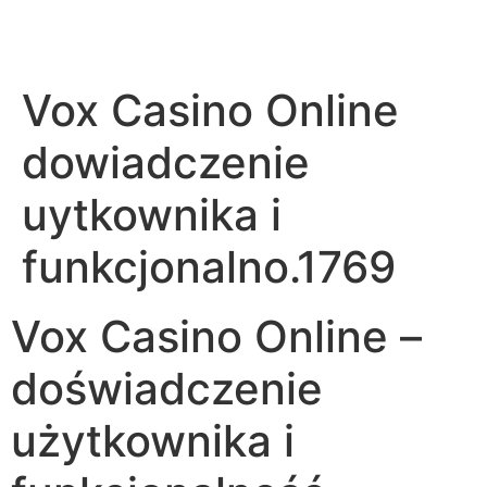
Vox Casino Online
dowiadczenie
uytkownika i
funkcjonalno.1769
Vox Casino Online –
doświadczenie
użytkownika i