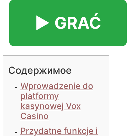
▶️ GRAĆ
Содержимое
Wprowadzenie do
platformy
kasynowej Vox
Casino
Przydatne funkcje i