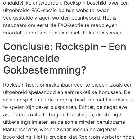
onduidelijke antwoorden. Rockspin beschikt over een
uitgebreide FAQ-sectie op hun website, waar
veelgestelde vragen worden beantwoord. Het is
raadzaam om eerst de FAQ-sectie te raadplegen
voordat je contact opneemt met de klantenservice.
Conclusie: Rockspin – Een
Gecancelde
Gokbestemming?
Rockspin heeft onmiskenbaar veel te bieden, zoals een
uitgebreid spelaanbod en aantrekkelijke bonussen. De
selectie spellen en de mogelijkheid om met live dealers
te spelen zijn zeker pluspunten. Echter, de negatieve
aspecten, zoals de trage uitbetalingen, de strenge
uitbetalingslimieten en de soms minder behulpzame
klantenservice, wegen zwaar mee in de algehele
beoordeling. Het is cruciaal dat Rockspin verbeteringen