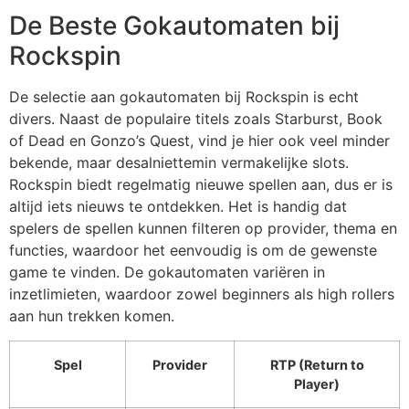
De Beste Gokautomaten bij
Rockspin
De selectie aan gokautomaten bij Rockspin is echt
divers. Naast de populaire titels zoals Starburst, Book
of Dead en Gonzo’s Quest, vind je hier ook veel minder
bekende, maar desalniettemin vermakelijke slots.
Rockspin biedt regelmatig nieuwe spellen aan, dus er is
altijd iets nieuws te ontdekken. Het is handig dat
spelers de spellen kunnen filteren op provider, thema en
functies, waardoor het eenvoudig is om de gewenste
game te vinden. De gokautomaten variëren in
inzetlimieten, waardoor zowel beginners als high rollers
aan hun trekken komen.
Spel
Provider
RTP (Return to
Player)