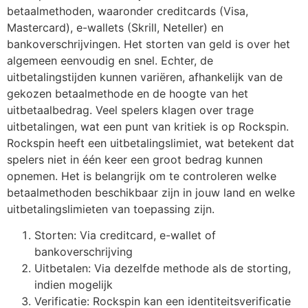
betaalmethoden, waaronder creditcards (Visa,
Mastercard), e-wallets (Skrill, Neteller) en
bankoverschrijvingen. Het storten van geld is over het
algemeen eenvoudig en snel. Echter, de
uitbetalingstijden kunnen variëren, afhankelijk van de
gekozen betaalmethode en de hoogte van het
uitbetaalbedrag. Veel spelers klagen over trage
uitbetalingen, wat een punt van kritiek is op Rockspin.
Rockspin heeft een uitbetalingslimiet, wat betekent dat
spelers niet in één keer een groot bedrag kunnen
opnemen. Het is belangrijk om te controleren welke
betaalmethoden beschikbaar zijn in jouw land en welke
uitbetalingslimieten van toepassing zijn.
Storten: Via creditcard, e-wallet of
bankoverschrijving
Uitbetalen: Via dezelfde methode als de storting,
indien mogelijk
Verificatie: Rockspin kan een identiteitsverificatie