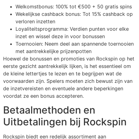
Welkomstbonus: 100% tot €500 + 50 gratis spins
Wekelijkse cashback bonus: Tot 15% cashback op
verloren inzetten
Loyaliteitsprogramma: Verdien punten voor elke
inzet en wissel deze in voor bonussen
Toernooien: Neem deel aan spannende toernooien
met aantrekkelijke prijzenpotten
Hoewel de bonussen en promoties van Rockspin op het
eerste gezicht aantrekkelijk lijken, is het essentieel om
de kleine lettertjes te lezen en te begrijpen wat de
voorwaarden zijn. Spelers moeten zich bewust zijn van
de inzetvereisten en eventuele andere beperkingen
voordat ze een bonus accepteren.
Betaalmethoden en
Uitbetalingen bij Rockspin
Rockspin biedt een redelijk assortiment aan