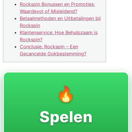
Rockspin Bonussen en Promoties:
Waardevol of Misleidend?
Betaalmethoden en Uitbetalingen bij
Rockspin
Klantenservice: Hoe Behulpzaam is
Rockspin?
Conclusie: Rockspin – Een
Gecancelde Gokbestemming?
🔥
Spelen