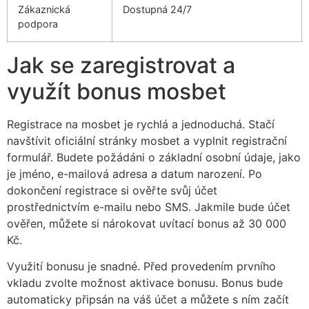
Zákaznická
Dostupná 24/7
podpora
Jak se zaregistrovat a
využít bonus mosbet
Registrace na mosbet je rychlá a jednoduchá. Stačí
navštívit oficiální stránky mosbet a vyplnit registrační
formulář. Budete požádáni o základní osobní údaje, jako
je jméno, e-mailová adresa a datum narození. Po
dokončení registrace si ověřte svůj účet
prostřednictvím e-mailu nebo SMS. Jakmile bude účet
ověřen, můžete si nárokovat uvítací bonus až 30 000
Kč.
Využití bonusu je snadné. Před provedením prvního
vkladu zvolte možnost aktivace bonusu. Bonus bude
automaticky připsán na váš účet a můžete s ním začít