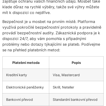
zajišťuje ochranu vašich finančních údajů. Mosbet také
klade důraz na rychlé výběry, takže své výhry můžete
mít k dispozici co nejdříve.
Bezpečnost je u mosbet na prvním místě. Platforma
využívá pokročilé bezpečnostní protokoly a pravidelně
provádí bezpečnostní audity. Zákaznická podpora je k
dispozici 24/7, aby vám pomohla s případnými
problémy nebo dotazy týkajícími se plateb. Podívejme
se na přehled platebních metod:
Platební metoda
Popis
Kreditní karty
Visa, Mastercard
Elektronické peněženky
Skrill, Neteller
Bankovní převod
Standardní bankovní převod