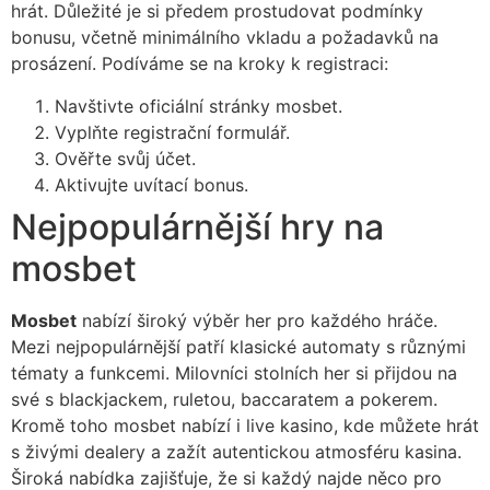
hrát. Důležité je si předem prostudovat podmínky
bonusu, včetně minimálního vkladu a požadavků na
prosázení. Podíváme se na kroky k registraci:
Navštivte oficiální stránky mosbet.
Vyplňte registrační formulář.
Ověřte svůj účet.
Aktivujte uvítací bonus.
Nejpopulárnější hry na
mosbet
Mosbet
nabízí široký výběr her pro každého hráče.
Mezi nejpopulárnější patří klasické automaty s různými
tématy a funkcemi. Milovníci stolních her si přijdou na
své s blackjackem, ruletou, baccaratem a pokerem.
Kromě toho mosbet nabízí i live kasino, kde můžete hrát
s živými dealery a zažít autentickou atmosféru kasina.
Široká nabídka zajišťuje, že si každý najde něco pro