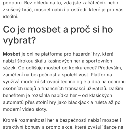
podporu. Bez ohledu na to, zda jste začátečník nebo
zkušený hráč, mosbet nabízí prostředí, které je pro vás
ideální.
Co je mosbet a proč si ho
vybrat?
Mosbet
je online platforma pro hazardní hry, která
nabízí širokou škálu kasinových her a sportovních
sázek. Co odlišuje mosbet od konkurence? Především,
zaměření na bezpečnost a spolehlivost. Platforma
využívá moderní šifrovací technologie a dbá na ochranu
osobních údajů a finančních transakcí uživatelů. Dalším
benefitem je rozsáhlá nabídka her – od klasických
automatů přes stolní hry jako blackjack a ruleta až po
moderní video sloty.
Kromě rozmanitosti her a bezpečnosti nabízí mosbet i
atraktivní bonusy a promo akce, které zvyšují šance na