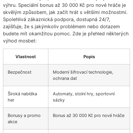
výhru. Speciální bonus až 30 000 Kč pro nové hráče je
skvělým způsobem, jak začít hrát s většími možnostmi.
Spolehlivá zákaznická podpora, dostupná 24/7,
zajišťuje, že s jakýmkoliv problémem nebo dotazem
budete mít okamžitou pomoc. Zde je přehled některých
výhod mosbet:
Vlastnost
Popis
Bezpečnost
Moderní šifrovací technologie,
ochrana dat
Široká nabídka
Automaty, stolní hry, sportovní
her
sázky
Bonusy a promo
Bonus až 30 000 Kč pro nové hráče
akce