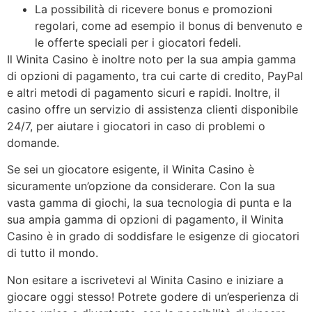
La possibilità di ricevere bonus e promozioni
regolari, come ad esempio il bonus di benvenuto e
le offerte speciali per i giocatori fedeli.
Il Winita Casino è inoltre noto per la sua ampia gamma
di opzioni di pagamento, tra cui carte di credito, PayPal
e altri metodi di pagamento sicuri e rapidi. Inoltre, il
casino offre un servizio di assistenza clienti disponibile
24/7, per aiutare i giocatori in caso di problemi o
domande.
Se sei un giocatore esigente, il Winita Casino è
sicuramente un’opzione da considerare. Con la sua
vasta gamma di giochi, la sua tecnologia di punta e la
sua ampia gamma di opzioni di pagamento, il Winita
Casino è in grado di soddisfare le esigenze di giocatori
di tutto il mondo.
Non esitare a iscrivetevi al Winita Casino e iniziare a
giocare oggi stesso! Potrete godere di un’esperienza di