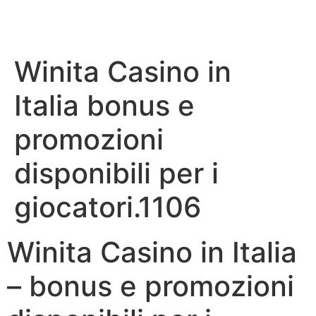
Winita Casino in
Italia bonus e
promozioni
disponibili per i
giocatori.1106
Winita Casino in Italia
– bonus e promozioni