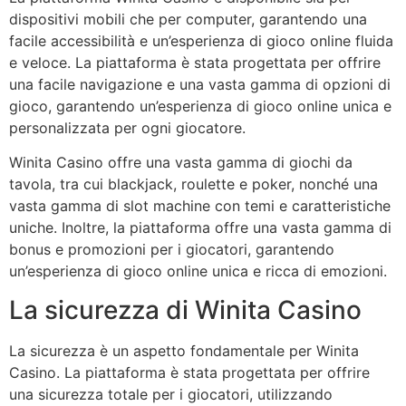
dispositivi mobili che per computer, garantendo una
facile accessibilità e un’esperienza di gioco online fluida
e veloce. La piattaforma è stata progettata per offrire
una facile navigazione e una vasta gamma di opzioni di
gioco, garantendo un’esperienza di gioco online unica e
personalizzata per ogni giocatore.
Winita Casino offre una vasta gamma di giochi da
tavola, tra cui blackjack, roulette e poker, nonché una
vasta gamma di slot machine con temi e caratteristiche
uniche. Inoltre, la piattaforma offre una vasta gamma di
bonus e promozioni per i giocatori, garantendo
un’esperienza di gioco online unica e ricca di emozioni.
La sicurezza di Winita Casino
La sicurezza è un aspetto fondamentale per Winita
Casino. La piattaforma è stata progettata per offrire
una sicurezza totale per i giocatori, utilizzando