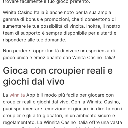
trovare facilmente il tuo gioco preferito.
Winita Casino Italia è anche noto per la sua ampia
gamma di bonus e promozioni, che ti consentono di
aumentare le tue possibilità di vincita. Inoltre, il nostro
team di supporto è sempre disponibile per aiutarti e
rispondere alle tue domande.
Non perdere l’opportunità di vivere un’esperienza di
gioco unica e emozionante con Winita Casino Italia!
Gioca con croupier reali e
giochi dal vivo
La
winnita
App è il modo più facile per giocare con
croupier reali e giochi dal vivo. Con la Winnita Casino,
puoi sperimentare l’emozione di giocare in diretta con i
croupier e gli altri giocatori, in un ambiente sicuro e
regolamentato. La Winnita Casino Italia offre una vasta