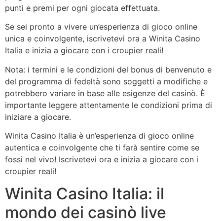
punti e premi per ogni giocata effettuata.
Se sei pronto a vivere un’esperienza di gioco online
unica e coinvolgente, iscrivetevi ora a Winita Casino
Italia e inizia a giocare con i croupier reali!
Nota: i termini e le condizioni del bonus di benvenuto e
del programma di fedeltà sono soggetti a modifiche e
potrebbero variare in base alle esigenze del casinò. È
importante leggere attentamente le condizioni prima di
iniziare a giocare.
Winita Casino Italia è un’esperienza di gioco online
autentica e coinvolgente che ti farà sentire come se
fossi nel vivo! Iscrivetevi ora e inizia a giocare con i
croupier reali!
Winita Casino Italia: il
mondo dei casinò live