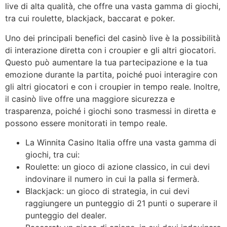
live di alta qualità, che offre una vasta gamma di giochi,
tra cui roulette, blackjack, baccarat e poker.
Uno dei principali benefici del casinò live è la possibilità
di interazione diretta con i croupier e gli altri giocatori.
Questo può aumentare la tua partecipazione e la tua
emozione durante la partita, poiché puoi interagire con
gli altri giocatori e con i croupier in tempo reale. Inoltre,
il casinò live offre una maggiore sicurezza e
trasparenza, poiché i giochi sono trasmessi in diretta e
possono essere monitorati in tempo reale.
La Winnita Casino Italia offre una vasta gamma di
giochi, tra cui:
Roulette: un gioco di azione classico, in cui devi
indovinare il numero in cui la palla si fermerà.
Blackjack: un gioco di strategia, in cui devi
raggiungere un punteggio di 21 punti o superare il
punteggio del dealer.