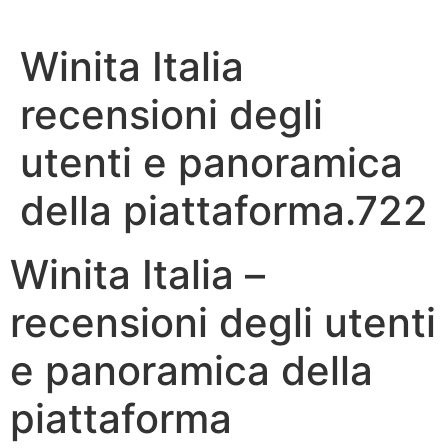
Winita Italia
recensioni degli
utenti e panoramica
della piattaforma.722
Winita Italia –
recensioni degli utenti
e panoramica della
piattaforma