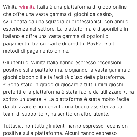
Winita
winnita
Italia è una piattaforma di gioco online
che offre una vasta gamma di giochi da casinò,
sviluppata da una squadra di professionisti con anni di
esperienza nel settore. La piattaforma è disponibile in
italiano e offre una vasta gamma di opzioni di
pagamento, tra cui carte di credito, PayPal e altri
metodi di pagamento online.
Gli utenti di Winita Italia hanno espresso recensioni
positive sulla piattaforma, elogiando la vasta gamma di
giochi disponibili e la facilità d’uso della piattaforma.
« Sono stato in grado di giocare a tutti i miei giochi
preferiti e la piattaforma è stata facile da utilizzare », ha
scritto un utente. « La piattaforma è stata molto facile
da utilizzare e ho ricevuto una buona assistenza dal
team di supporto », ha scritto un altro utente.
Tuttavia, non tutti gli utenti hanno espresso recensioni
positive sulla piattaforma. Alcuni hanno espresso