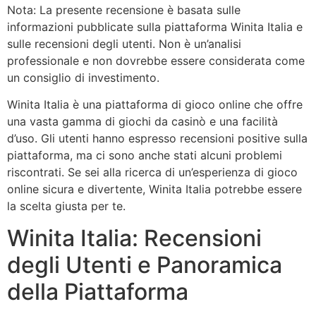
Nota: La presente recensione è basata sulle
informazioni pubblicate sulla piattaforma Winita Italia e
sulle recensioni degli utenti. Non è un’analisi
professionale e non dovrebbe essere considerata come
un consiglio di investimento.
Winita Italia è una piattaforma di gioco online che offre
una vasta gamma di giochi da casinò e una facilità
d’uso. Gli utenti hanno espresso recensioni positive sulla
piattaforma, ma ci sono anche stati alcuni problemi
riscontrati. Se sei alla ricerca di un’esperienza di gioco
online sicura e divertente, Winita Italia potrebbe essere
la scelta giusta per te.
Winita Italia: Recensioni
degli Utenti e Panoramica
della Piattaforma