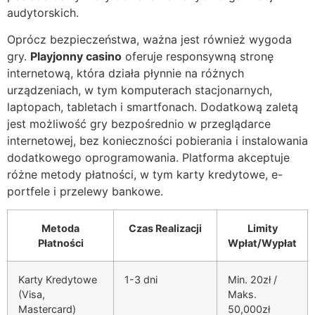
audytorskich.
Oprócz bezpieczeństwa, ważna jest również wygoda
gry.
Playjonny casino
oferuje responsywną stronę
internetową, która działa płynnie na różnych
urządzeniach, w tym komputerach stacjonarnych,
laptopach, tabletach i smartfonach. Dodatkową zaletą
jest możliwość gry bezpośrednio w przeglądarce
internetowej, bez konieczności pobierania i instalowania
dodatkowego oprogramowania. Platforma akceptuje
różne metody płatności, w tym karty kredytowe, e-
portfele i przelewy bankowe.
Metoda
Czas Realizacji
Limity
Płatności
Wpłat/Wypłat
Karty Kredytowe
1-3 dni
Min. 20zł /
(Visa,
Maks.
Mastercard)
50,000zł