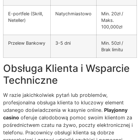
E-portfele (Skrill,
Natychmiastowo
Min. 20zł /
Neteller)
Maks.
100,000zł
Przelew Bankowy
3-5 dni
Min. 50zł /
Brak limitu
Obsługa Klienta i Wsparcie
Techniczne
W razie jakichkolwiek pytań lub problemów,
profesjonalna obsługa klienta to kluczowy element
udanego doświadczenia w kasynie online.
Playjonny
casino
oferuje całodobową pomoc swoim klientom za
pośrednictwem czatu na żywo, poczty elektronicznej i
telefonu. Pracownicy obsługi klienta są dobrze