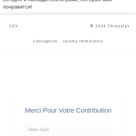
понравятся!
CGV
© 2026 Chrysalys
Conception : Jeremy Immordino
Merci Pour Votre Contribution