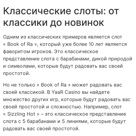
Классические слоты: от
классики до новинок
Одним из классических примеров является слот
« Book of Ra », который уже более 10 лет является
фаворитом игроков. Это классическое
представление слота с барабанами, дикой природой
и символами, которые будут радовать вас своей
простотой.
Но не только « Book of Ra » может радовать вас
своей классикой. В YaaR Casino вы найдете
множество других игр, которые будут радовать вас
своей простотой и сложностью. Например, слот
« Sizzling Hot » – это классическое представление
слота с 5 барабанами и 5 линиями, которые будут
радовать вас своей простотой.