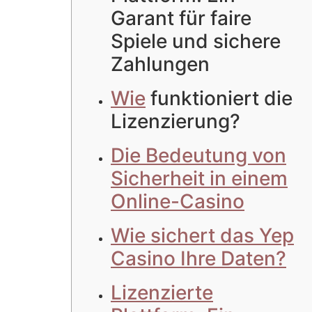
Garant für faire
Spiele und sichere
Zahlungen
Wie
funktioniert die
Lizenzierung?
Die Bedeutung von
Sicherheit in einem
Online-Casino
Wie sichert das Yep
Casino Ihre Daten?
Lizenzierte