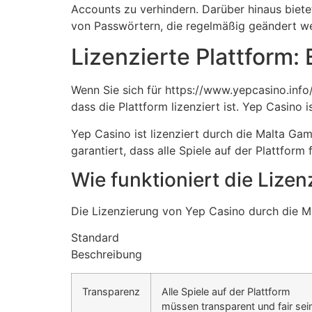
Accounts zu verhindern. Darüber hinaus biete
von Passwörtern, die regelmäßig geändert wer
Lizenzierte Plattform: 
Wenn Sie sich für https://www.yepcasino.info/
dass die Plattform lizenziert ist. Yep Casino is
Yep Casino ist lizenziert durch die Malta Ga
garantiert, dass alle Spiele auf der Plattform
Wie funktioniert die Lize
Die Lizenzierung von Yep Casino durch die 
Standard
Beschreibung
Transparenz
Alle Spiele auf der Plattform
müssen transparent und fair sei