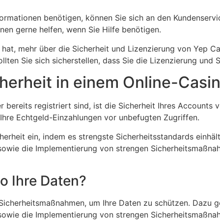
formationen benötigen, können Sie sich an den Kundenserv
nen gerne helfen, wenn Sie Hilfe benötigen.
n hat, mehr über die Sicherheit und Lizenzierung von Yep Cas
lten Sie sich sicherstellen, dass Sie die Lizenzierung und 
herheit in einem Online-Casi
 bereits registriert sind, ist die Sicherheit Ihres Accounts
Ihre Echtgeld-Einzahlungen vor unbefugten Zugriffen.
cherheit ein, indem es strengste Sicherheitsstandards einhä
sowie die Implementierung von strengen Sicherheitsmaßnahm
o Ihre Daten?
 Sicherheitsmaßnahmen, um Ihre Daten zu schützen. Dazu 
sowie die Implementierung von strengen Sicherheitsmaßnahm