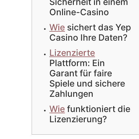
Sicherheit in einem
Online-Casino
Wie
sichert das Yep
Casino Ihre Daten?
Lizenzierte
Plattform: Ein
Garant für faire
Spiele und sichere
Zahlungen
Wie
funktioniert die
Lizenzierung?