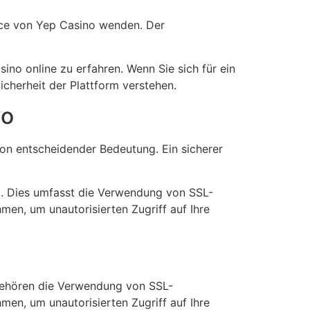
ice von Yep Casino wenden. Der
ino online zu erfahren. Wenn Sie sich für ein
Sicherheit der Plattform verstehen.
no
 von entscheidender Bedeutung. Ein sicherer
lt. Dies umfasst die Verwendung von SSL-
en, um unautorisierten Zugriff auf Ihre
gehören die Verwendung von SSL-
en, um unautorisierten Zugriff auf Ihre