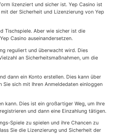
form lizenziert und sicher ist. Yep Casino ist
ns mit der Sicherheit und Lizenzierung von Yep
d Tischspiele. Aber wie sicher ist die
n Yep Casino auseinandersetzen.
ng reguliert und überwacht wird. Dies
e Vielzahl an Sicherheitsmaßnahmen, um die
nd dann ein Konto erstellen. Dies kann über
n Sie sich mit Ihren Anmeldedaten einloggen
n kann. Dies ist ein großartiger Weg, um Ihre
gistrieren und dann eine Einzahlung tätigen.
lings-Spiele zu spielen und ihre Chancen zu
dass Sie die Lizenzierung und Sicherheit der