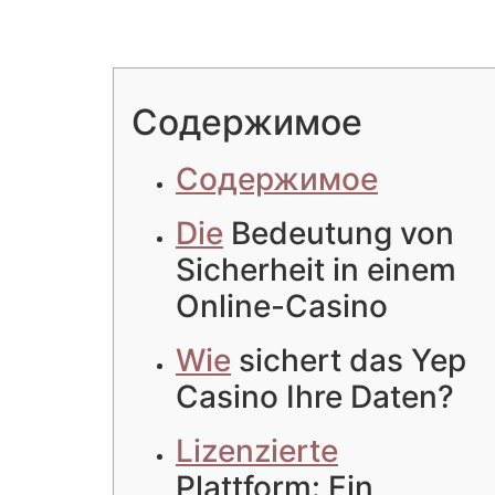
Содержимое
Содержимое
Die
Bedeutung von
Sicherheit in einem
Online-Casino
Wie
sichert das Yep
Casino Ihre Daten?
Lizenzierte
Plattform: Ein