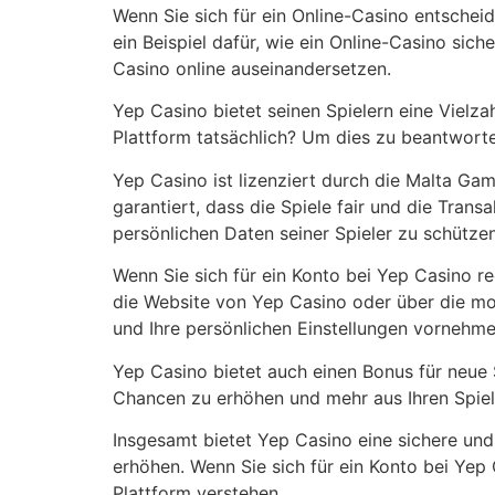
Wenn Sie sich für ein Online-Casino entscheiden
ein Beispiel dafür, wie ein Online-Casino sich
Casino online auseinandersetzen.
Yep Casino bietet seinen Spielern eine Vielzah
Plattform tatsächlich? Um dies zu beantworte
Yep Casino ist lizenziert durch die Malta Ga
garantiert, dass die Spiele fair und die Tran
persönlichen Daten seiner Spieler zu schützen
Wenn Sie sich für ein Konto bei Yep Casino re
die Website von Yep Casino oder über die mob
und Ihre persönlichen Einstellungen vornehme
Yep Casino bietet auch einen Bonus für neue S
Chancen zu erhöhen und mehr aus Ihren Spiele
Insgesamt bietet Yep Casino eine sichere und 
erhöhen. Wenn Sie sich für ein Konto bei Yep C
Plattform verstehen.