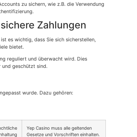
Accounts zu sichern, wie z.B. die Verwendung
entifizierung.
d sichere Zahlungen
t es wichtig, dass Sie sich sicherstellen,
ele bietet.
ng reguliert und überwacht wird. Dies
r und geschützt sind.
angepasst wurde. Dazu gehören:
chtliche
Yep Casino muss alle geltenden
nhaltung
Gesetze und Vorschriften einhalten.