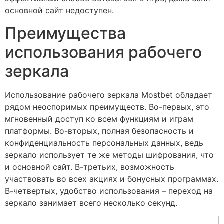
основной сайт недоступен.
Преимущества
использования рабочего
зеркала
Использование рабочего зеркала Mostbet обладает
рядом неоспоримых преимуществ. Во-первых, это
мгновенный доступ ко всем функциям и играм
платформы. Во-вторых, полная безопасность и
конфиденциальность персональных данных, ведь
зеркало использует те же методы шифрования, что
и основной сайт. В-третьих, возможность
участвовать во всех акциях и бонусных программах.
В-четвертых, удобство использования – переход на
зеркало занимает всего несколько секунд.