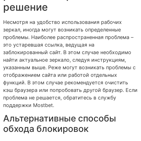
решение
Несмотря на удобство использования рабочих
зеркал, иногда могут возникать определенные
проблемы. Наиболее распространенная проблема –
это устаревшая ссылка, ведущая на
заблокированный сайт. В этом случае необходимо
найти актуальное зеркало, следуя инструкциям,
указанным выше. Реже могут возникать проблемы с
отображением сайта или работой отдельных
функций. В этом случае рекомендуется очистить
кэш браузера или попробовать другой браузер. Если
проблема не решается, обратитесь в службу
поддержки Mostbet.
Альтернативные способы
обхода блокировок