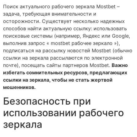
Поиск актуального рабочего зеркала Mostbet –
задача, требующая внимательности и
осторожности. Существует несколько надежных
способов найти актуальную ссылку: использовать
поисковые системы (например, Яндекс или Google,
выполнив запрос « mostbet рабочее зеркало »),
подписаться на рассылку новостей Mostbet (обычно
ссылки на зеркала рассылаются по электронной
почте), посещать сайты партнеров Mostbet.
Важно
избегать сомнительных ресурсов, предлагающих
ссылки на зеркала, чтобы не стать жертвой
мошенников.
Безопасность при
использовании рабочего
зеркала