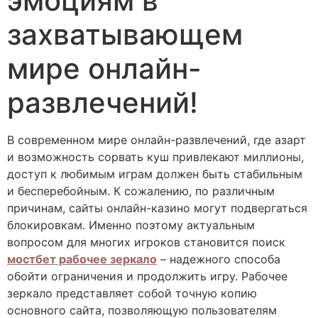
эмоциям в
захватывающем
мире онлайн-
развлечений!
В современном мире онлайн-развлечений, где азарт
и возможность сорвать куш привлекают миллионы,
доступ к любимым играм должен быть стабильным
и бесперебойным. К сожалению, по различным
причинам, сайты онлайн-казино могут подвергаться
блокировкам. Именно поэтому актуальным
вопросом для многих игроков становится поиск
мостбет рабочее зеркало
– надежного способа
обойти ограничения и продолжить игру. Рабочее
зеркало представляет собой точную копию
основного сайта, позволяющую пользователям