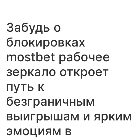
Забудь о
блокировках
mostbet рабочее
зеркало откроет
путь к
безграничным
выигрышам и ярким
эмоциям в