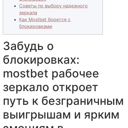
Советы по выбору надежного
зеркала
Как Mostbet борется с
блокировками
Забудь о
блокировках:
mostbet рабочее
зеркало откроет
путь к безграничным
выигрышам и ярким