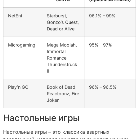
NetEnt
Starburst,
96.1% – 99%
Gonzo’s Quest,
Dead or Alive
Microgaming
Mega Moolah,
95% – 97%
Immortal
Romance,
Thunderstruck
II
Play’n GO
Book of Dead,
96% – 96.5%
Reactoonz, Fire
Joker
Настольные игры
Настольные игры – это классика азартных