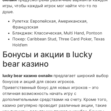
игры, чтобы каждый игрок мог найти что-то по
душе.
Рулетка: Европейская, Американская,
Французская
Блэкджек: Классическая, Multi Hand, Pontoon
Покер: Caribbean Stud, Three Card Poker, Texas
Hold’em
Бонусы и акции в lucky
bear казино
lucky bear казино онлайн
предлагает широкий выбор
бонусов и акций для своих игроков.
Приветственный бонус для новых игроков – это
отличная возможность начать игру с
дополнительными средствами на счету. Кроме того,
казино регулярно проводит различные акции, такие