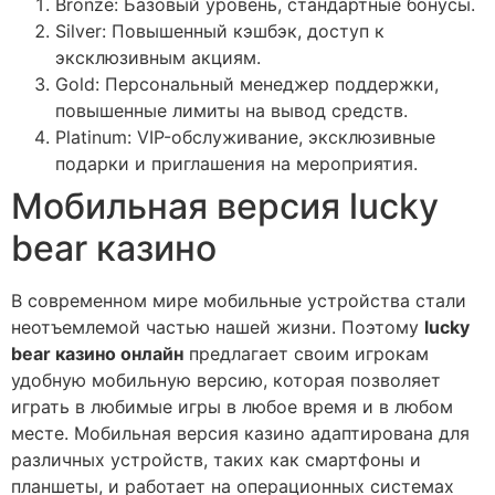
Bronze: Базовый уровень, стандартные бонусы.
Silver: Повышенный кэшбэк, доступ к
эксклюзивным акциям.
Gold: Персональный менеджер поддержки,
повышенные лимиты на вывод средств.
Platinum: VIP-обслуживание, эксклюзивные
подарки и приглашения на мероприятия.
Мобильная версия lucky
bear казино
В современном мире мобильные устройства стали
неотъемлемой частью нашей жизни. Поэтому
lucky
bear казино онлайн
предлагает своим игрокам
удобную мобильную версию, которая позволяет
играть в любимые игры в любое время и в любом
месте. Мобильная версия казино адаптирована для
различных устройств, таких как смартфоны и
планшеты, и работает на операционных системах