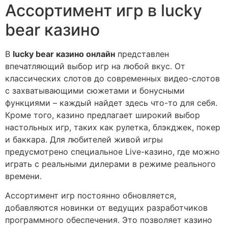
Ассортимент игр в lucky
bear казино
В
lucky bear казино онлайн
представлен
впечатляющий выбор игр на любой вкус. От
классических слотов до современных видео-слотов
с захватывающими сюжетами и бонусными
функциями – каждый найдет здесь что-то для себя.
Кроме того, казино предлагает широкий выбор
настольных игр, таких как рулетка, блэкджек, покер
и баккара. Для любителей живой игры
предусмотрено специальное Live-казино, где можно
играть с реальными дилерами в режиме реального
времени.
Ассортимент игр постоянно обновляется,
добавляются новинки от ведущих разработчиков
программного обеспечения. Это позволяет казино