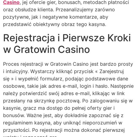
Casino
, jej ofercie gier, bonusach, metodach płatności
oraz obsłudze klienta. Przeanalizujemy zarówno
pozytywne, jak i negatywne komentarze, aby
przedstawić obiektywny obraz tego kasyna.
Rejestracja i Pierwsze Kroki
w Gratowin Casino
Proces rejestracji w Gratowin Casino jest bardzo prosty
i intuicyjny. Wystarczy kliknąć przycisk « Zarejestruj
się » i wypełnić formularz, podając podstawowe dane
osobowe, takie jak adres e-mail, login i hasło. Następnie
należy potwierdzić swój adres e-mail, klikając w link
przesłany na skrzynkę pocztową. Po zalogowaniu się w
kasynie, gracz ma dostęp do pełnej oferty gier i
bonusów. Ważne jest, aby dokładnie zapoznać się z
regulaminem kasyna, aby uniknąć nieporozumień w
przyszłości. Po rejestracji można dokonać pierwszej