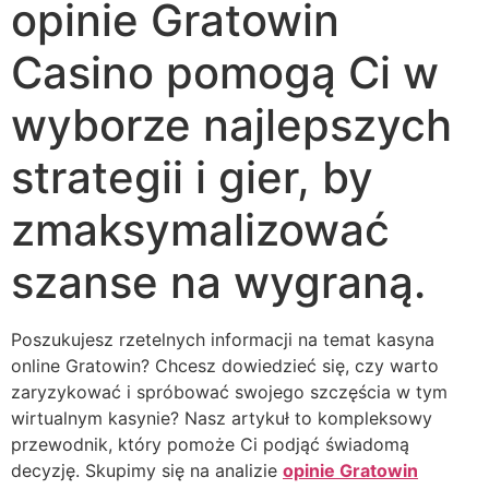
opinie Gratowin
Casino pomogą Ci w
wyborze najlepszych
strategii i gier, by
zmaksymalizować
szanse na wygraną.
Poszukujesz rzetelnych informacji na temat kasyna
online Gratowin? Chcesz dowiedzieć się, czy warto
zaryzykować i spróbować swojego szczęścia w tym
wirtualnym kasynie? Nasz artykuł to kompleksowy
przewodnik, który pomoże Ci podjąć świadomą
decyzję. Skupimy się na analizie
opinie Gratowin