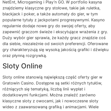
NetEnt, Microgaming i Play’n GO. W portfolio kasyna
znajdziemy klasyczne gry stołowe, takie jak ruletka,
blackjack i poker, a także automaty do gier, w tym
popularne tytuły z jackpotami progresywnymi. Kasyno
regularnie dodaje nowe gry do swojej oferty, aby
zapewnić graczom świeże i ekscytujące wrażenia z gry.
Duży wybór gier sprawia, że każdy gracz znajdzie coś
dla siebie, niezależnie od swoich preferencji. Oferowane
gry charakteryzują się wysoką jakością grafiki i dźwięku
oraz płynną rozgrywką.
Sloty Online
Sloty online stanowią największą część oferty gier w
Gratowin Casino. Dostępne są setki różnych tytułów,
różniących się tematyką, liczbą linii wypłat i
dodatkowymi funkcjami. Można znaleźć zarówno
klasyczne sloty z owocami, jak i nowoczesne sloty
wideo z zaawansowaną grafiką i animacjami. Wiele