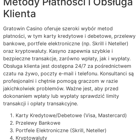
Metody Płatności i Obsługa
Klienta
Gratowin Casino oferuje szeroki wybór metod
płatności, w tym karty kredytowe i debetowe, przelewy
bankowe, portfele elektroniczne (np. Skrill i Neteller)
oraz kryptowaluty. Kasyno zapewnia szybkie i
bezpieczne transakcje, zarówno wpłaty, jak i wypłaty.
Obsługa klienta jest dostępna 24/7 za pośrednictwem
czatu na żywo, poczty e-mail i telefonu. Konsultanci są
profesjonalni i chętnie pomogą graczom w razie
jakichkolwiek problemów. Ważne jest, aby przed
dokonaniem wpłaty lub wypłaty sprawdzić limity
transakcji i opłaty transakcyjne.
Karty Kredytowe/Debetowe (Visa, Mastercard)
Przelewy Bankowe
Portfele Elektroniczne (Skrill, Neteller)
Kryptowaluty