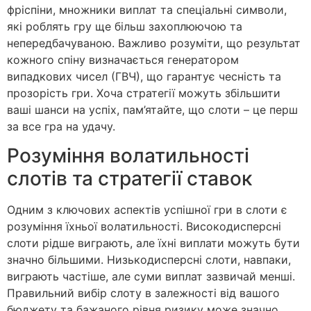
фріспіни, множники виплат та спеціальні символи,
які роблять гру ще більш захоплюючою та
непередбачуваною. Важливо розуміти, що результат
кожного спіну визначається генератором
випадкових чисел (ГВЧ), що гарантує чесність та
прозорість гри. Хоча стратегії можуть збільшити
ваші шанси на успіх, пам’ятайте, що слоти – це перш
за все гра на удачу.
Розуміння волатильності
слотів та стратегії ставок
Одним з ключових аспектів успішної гри в слоти є
розуміння їхньої волатильності. Високодисперсні
слоти рідше виграють, але їхні виплати можуть бути
значно більшими. Низькодисперсні слоти, навпаки,
виграють частіше, але суми виплат зазвичай менші.
Правильний вибір слоту в залежності від вашого
бюджету та бажаного рівня ризику може значно