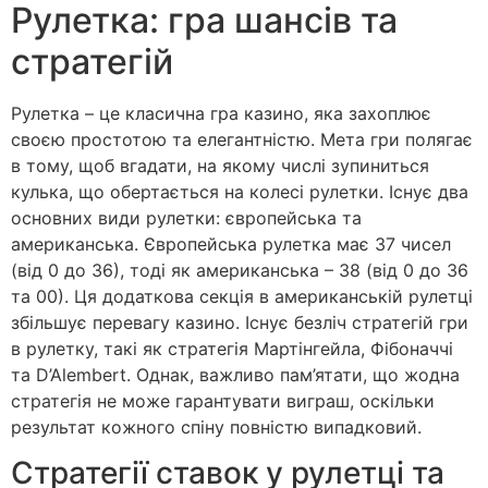
Рулетка: гра шансів та
стратегій
Рулетка – це класична гра казино, яка захоплює
своєю простотою та елегантністю. Мета гри полягає
в тому, щоб вгадати, на якому числі зупиниться
кулька, що обертається на колесі рулетки. Існує два
основних види рулетки: європейська та
американська. Європейська рулетка має 37 чисел
(від 0 до 36), тоді як американська – 38 (від 0 до 36
та 00). Ця додаткова секція в американській рулетці
збільшує перевагу казино. Існує безліч стратегій гри
в рулетку, такі як стратегія Мартінгейла, Фібоначчі
та D’Alembert. Однак, важливо пам’ятати, що жодна
стратегія не може гарантувати виграш, оскільки
результат кожного спіну повністю випадковий.
Стратегії ставок у рулетці та