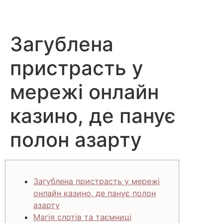
Загублена
пристрасть у
мережі онлайн
казино, де панує
полон азарту
Загублена пристрасть у мережі
онлайн казино, де панує полон
азарту
Магія слотів та таємниці