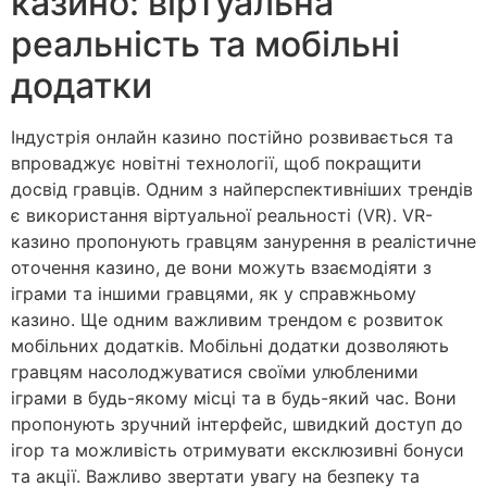
казино: віртуальна
реальність та мобільні
додатки
Індустрія онлайн казино постійно розвивається та
впроваджує новітні технології, щоб покращити
досвід гравців. Одним з найперспективніших трендів
є використання віртуальної реальності (VR). VR-
казино пропонують гравцям занурення в реалістичне
оточення казино, де вони можуть взаємодіяти з
іграми та іншими гравцями, як у справжньому
казино. Ще одним важливим трендом є розвиток
мобільних додатків. Мобільні додатки дозволяють
гравцям насолоджуватися своїми улюбленими
іграми в будь-якому місці та в будь-який час. Вони
пропонують зручний інтерфейс, швидкий доступ до
ігор та можливість отримувати ексклюзивні бонуси
та акції. Важливо звертати увагу на безпеку та