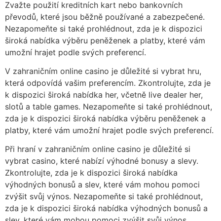
Zvažte použití kreditních kart nebo bankovních
převodů, které jsou běžně používané a zabezpečené.
Nezapomeňte si také prohlédnout, zda je k dispozici
široká nabídka výběru peněženek a platby, které vám
umožní hrajet podle svých preferencí.
V zahraničním online casino je důležité si vybrat hru,
která odpovídá vašim preferencím. Zkontrolujte, zda je
k dispozici široká nabídka her, včetně live dealer her,
slotů a table games. Nezapomeňte si také prohlédnout,
zda je k dispozici široká nabídka výběru peněženek a
platby, které vám umožní hrajet podle svých preferencí.
Při hraní v zahraničním online casino je důležité si
vybrat casino, které nabízí výhodné bonusy a slevy.
Zkontrolujte, zda je k dispozici široká nabídka
výhodných bonusů a slev, které vám mohou pomoci
zvýšit svůj výnos. Nezapomeňte si také prohlédnout,
zda je k dispozici široká nabídka výhodných bonusů a
slev, které vám mohou pomoci zvýšit svůj výnos.