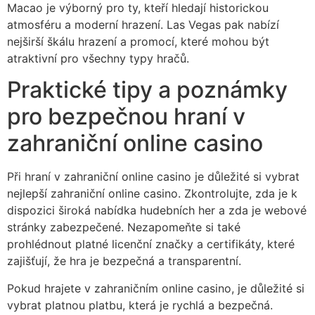
Macao je výborný pro ty, kteří hledají historickou
atmosféru a moderní hrazení. Las Vegas pak nabízí
nejširší škálu hrazení a promocí, které mohou být
atraktivní pro všechny typy hračů.
Praktické tipy a poznámky
pro bezpečnou hraní v
zahraniční online casino
Při hraní v zahraniční online casino je důležité si vybrat
nejlepší zahraniční online casino. Zkontrolujte, zda je k
dispozici široká nabídka hudebních her a zda je webové
stránky zabezpečené. Nezapomeňte si také
prohlédnout platné licenční značky a certifikáty, které
zajišťují, že hra je bezpečná a transparentní.
Pokud hrajete v zahraničním online casino, je důležité si
vybrat platnou platbu, která je rychlá a bezpečná.