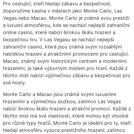
Pro cestující, kteří hledají zábavu a bezpečnost,
doporučíme kasína v městech jako Monte Carlo, Las
Vegas nebo Macao. Monte Carlo je známá svou prestiží
a luxusní atmosférou, kde se nachází nejlepší zahraniční
online casino, které nabízí širokou škálu hrazení a
bezpečnou hru. V Las Vegasu se nachází nejlepší
zahraniční casino, která jsou známá svým rozsáhlým
nabídkou hrazení a atrakčními promocemi pro cestující.
Macao, známý svým historickým centrem a moderními
hrazeními, je také výborným místem pro hraní. Každé z
těchto míst nabízí výjimečnou zábavu a bezpečnost pro
své hosty.
Monte Carlo a Macao jsou známá svými luxusními
hrazeními a výjimečnou službou, zatímco Las Vegas
nabízí širokou škálu hrazení a atrakční promocí. Každé z
těchto míst má své vlastnosti, které mohou být vhodné
pro různé typy hračů. Monte Carlo je ideální pro ty, kteří
hledají atmosféru vysoce prestižního hrazení, zatímco