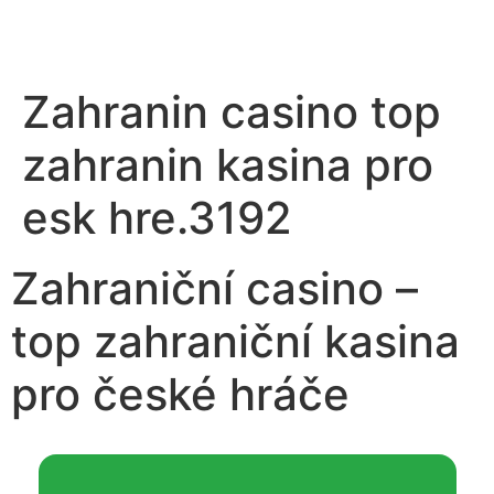
Zahranin casino top
zahranin kasina pro
esk hre.3192
Zahraniční casino –
top zahraniční kasina
pro české hráče