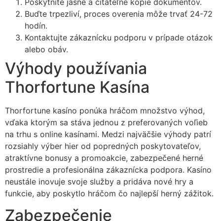
Poskytnite jasné a čitateľné kópie dokumentov.
Buďte trpezliví, proces overenia môže trvať 24-72
hodín.
Kontaktujte zákaznícku podporu v prípade otázok
alebo obáv.
Výhody používania
Thorfortune Kasína
Thorfortune kasíno ponúka hráčom množstvo výhod,
vďaka ktorým sa stáva jednou z preferovaných voľieb
na trhu s online kasínami. Medzi najväčšie výhody patrí
rozsiahly výber hier od popredných poskytovateľov,
atraktívne bonusy a promoakcie, zabezpečené herné
prostredie a profesionálna zákaznícka podpora. Kasíno
neustále inovuje svoje služby a pridáva nové hry a
funkcie, aby poskytlo hráčom čo najlepší herný zážitok.
Zabezpečenie