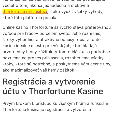
vedieť o tom, ako sa jednoducho a efektívne
thorfortune prihlasit sa
, a ako využiť všetky výhody,
ktoré táto platforma ponúka.
Online kasíno Thorfortune sa rýchlo stáva preferovanou
voľbou pre hráčov po celom svete. Jeho rozhranie,
široký výber hier a atraktívne bonusy robia z tohto
kasína ideálne miesto pre všetkých, ktorí hľadajú
prvotriedny herný zážitok. V tomto článku sa podrobne
pozrieme na proces prihlásenia, rozoberieme všetky
kroky, ktoré sú potrebné, a poskytneme vám cenné tipy,
ako maximalizovať váš herný zážitok.
Registrácia a vytvorenie
účtu v Thorfortune Kasíne
Prvým krokom k prístupu ku všetkým hrám a funkciám
Thorfortune kasína je registrácia a vytvorenie