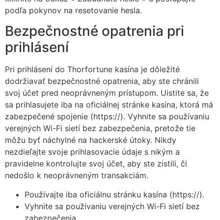
podľa pokynov na resetovanie hesla.
Bezpečnostné opatrenia pri
prihlásení
Pri prihlásení do Thorfortune kasína je dôležité
dodržiavať bezpečnostné opatrenia, aby ste chránili
svoj účet pred neoprávneným prístupom. Uistite sa, že
sa prihlasujete iba na oficiálnej stránke kasína, ktorá má
zabezpečené spojenie (https://). Vyhnite sa používaniu
verejných Wi-Fi sietí bez zabezpečenia, pretože tie
môžu byť náchylné na hackerské útoky. Nikdy
nezdieľajte svoje prihlasovacie údaje s nikým a
pravidelne kontrolujte svoj účet, aby ste zistili, či
nedošlo k neoprávneným transakciám.
Používajte iba oficiálnu stránku kasína (https://).
Vyhnite sa používaniu verejných Wi-Fi sietí bez
zabezpečenia.