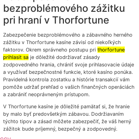
bezproblémového zážitku
pri hraní v Thorfortune
Zabezpečenie bezproblémového a zábavného herného
zážitku v Thorfortune kasíne závisí od niekoľkých
faktorov. Okrem správneho postupu pri
thorfortune
prihlasit sa
je dôležité dodržiavať zásady
zodpovedného hrania, chrániť svoje prihlasovacie údaje
a využívať bezpečnostné funkcie, ktoré kasíno ponúka.
Pravidelná kontrola zostatku a histórie transakcií vám
pomôže udržať prehľad o vašich finančných operáciách
a zabrániť neoprávneným prístupom.
V Thorfortune kasíne je dôležité pamätať si, že hranie
by malo byť predovšetkým zábavou. Dodržiavaním
týchto tipov a zásad môžete zabezpečiť, že váš herný
zážitok bude príjemný, bezpečný a zodpovedný.