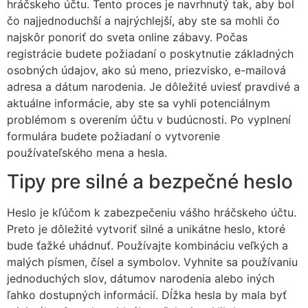
hráčskeho účtu. Tento proces je navrhnutý tak, aby bol
čo najjednoduchší a najrýchlejší, aby ste sa mohli čo
najskôr ponoriť do sveta online zábavy. Počas
registrácie budete požiadaní o poskytnutie základných
osobných údajov, ako sú meno, priezvisko, e-mailová
adresa a dátum narodenia. Je dôležité uviesť pravdivé a
aktuálne informácie, aby ste sa vyhli potenciálnym
problémom s overením účtu v budúcnosti. Po vyplnení
formulára budete požiadaní o vytvorenie
používateľského mena a hesla.
Tipy pre silné a bezpečné heslo
Heslo je kľúčom k zabezpečeniu vášho hráčskeho účtu.
Preto je dôležité vytvoriť silné a unikátne heslo, ktoré
bude ťažké uhádnuť. Používajte kombináciu veľkých a
malých písmen, čísel a symbolov. Vyhnite sa používaniu
jednoduchých slov, dátumov narodenia alebo iných
ľahko dostupných informácií. Dĺžka hesla by mala byť