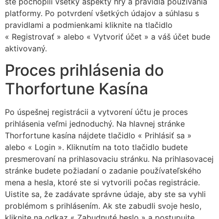
ste pochopili všetky aspekty hry a pravidlá používania
platformy. Po potvrdení všetkých údajov a súhlasu s
pravidlami a podmienkami kliknite na tlačidlo
« Registrovať » alebo « Vytvoriť účet » a váš účet bude
aktivovaný.
Proces prihlásenia do
Thorfortune Kasína
Po úspešnej registrácii a vytvorení účtu je proces
prihlásenia veľmi jednoduchý. Na hlavnej stránke
Thorfortune kasína nájdete tlačidlo « Prihlásiť sa »
alebo « Login ». Kliknutím na toto tlačidlo budete
presmerovaní na prihlasovaciu stránku. Na prihlasovacej
stránke budete požiadaní o zadanie používateľského
mena a hesla, ktoré ste si vytvorili počas registrácie.
Uistite sa, že zadávate správne údaje, aby ste sa vyhli
problémom s prihlásením. Ak ste zabudli svoje heslo,
kliknite na odkaz « Zabudnuté heslo » a postupujte