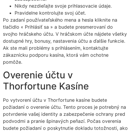
Nikdy nezdieľajte svoje prihlasovacie údaje.
Pravidelne kontrolujte svoj účet.
Po zadaní používateľského mena a hesla kliknite na
tlačidlo « Prihlásiť sa » a budete presmerovaní do
svojho hráčskeho účtu. V hráčskom účte nájdete všetky
dostupné hry, bonusy, nastavenia účtu a ďalšie funkcie.
Ak ste mali problémy s prihlásením, kontaktujte
zákaznícku podporu kasína, ktorá vám ochotne
pomôže.
Overenie účtu v
Thorfortune Kasíne
Po vytvorení účtu v Thorfortune kasíne budete
požiadaní o overenie účtu. Tento proces je potrebný na
potvrdenie vašej identity a zabezpečenie ochrany pred
podvodmi a pranie špinavých peňazí. Počas overenia
budete požiadaní o poskytnutie dokladu totožnosti, ako