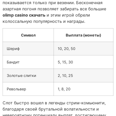
показывается только при везении. Бесконечная
азартная погоня позволяет забирать все большие
olimp casino скачать
и этим игрой обрели
колоссальную популярность и награды.
Символ
Выплата (монеты)
Шериф
10, 20, 50
Бандит
5, 15, 30
Золотые слитки
2, 10, 25
Револьвер
1, 8, 20
Слот быстро вошел в легенды стрим-комьюнити,
благодаря своей брутальной волатильности и
невероятному потенциалу выплат, достигающему