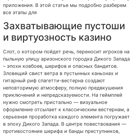
приложения. В этой статье мы подробно разберем
все этапы для
Захватывающие пустоши
и виртуозность казино
Слот, о котором пойдет речь, переносит игроков на
пыльную улицу аризонского городка Дикого Запада
– эпохи ковбоев, шерифов и опасных бандитов.
Зловещий свист ветра в пустынных каньонах и
гитарный риф спагетти-вестерна создают
неповторимую атмосферу, полную предвкушения
приключений и непредсказуемости. На геймплей
нужно смотреть пристально — визуальное
оформление отсылает к классическим вестернам, а
серьезная проработка каждого элемента погружает
в эпоху Дикого Запада. В центре повествования —
противостояние шерифа и банды преступников,