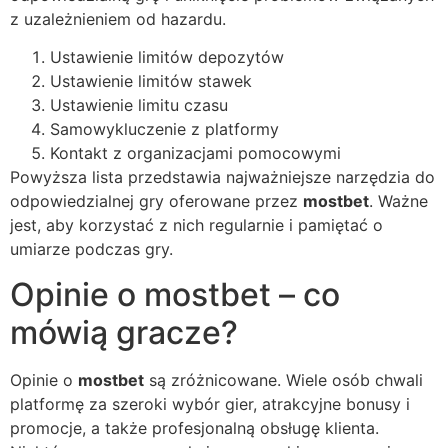
z uzależnieniem od hazardu.
Ustawienie limitów depozytów
Ustawienie limitów stawek
Ustawienie limitu czasu
Samowykluczenie z platformy
Kontakt z organizacjami pomocowymi
Powyższa lista przedstawia najważniejsze narzędzia do
odpowiedzialnej gry oferowane przez
mostbet
. Ważne
jest, aby korzystać z nich regularnie i pamiętać o
umiarze podczas gry.
Opinie o mostbet – co
mówią gracze?
Opinie o
mostbet
są zróżnicowane. Wiele osób chwali
platformę za szeroki wybór gier, atrakcyjne bonusy i
promocje, a także profesjonalną obsługę klienta.