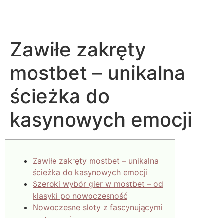
Zawiłe zakręty
mostbet – unikalna
ścieżka do
kasynowych emocji
Zawiłe zakręty mostbet – unikalna
ścieżka do kasynowych emocji
Szeroki wybór gier w mostbet – od
klasyki po nowoczesność
Nowoczesne sloty z fascynującymi