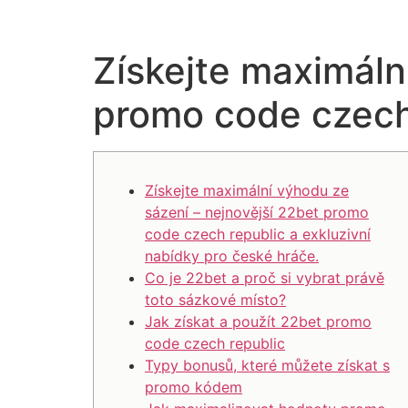
Získejte maximáln
promo code czech 
Získejte maximální výhodu ze
sázení – nejnovější 22bet promo
code czech republic a exkluzivní
nabídky pro české hráče.
Co je 22bet a proč si vybrat právě
toto sázkové místo?
Jak získat a použít 22bet promo
code czech republic
Typy bonusů, které můžete získat s
promo kódem