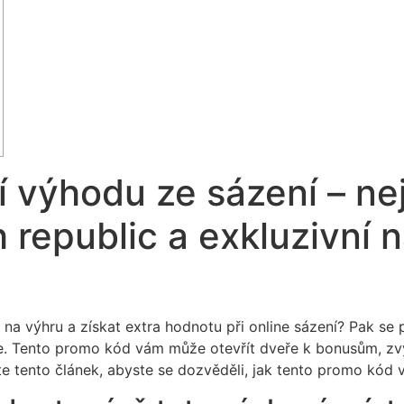
í výhodu ze sázení – ne
republic a exkluzivní 
na výhru a získat extra hodnotu při online sázení? Pak se 
če. Tento promo kód vám může otevřít dveře k bonusům, 
 tento článek, abyste se dozvěděli, jak tento promo kód v