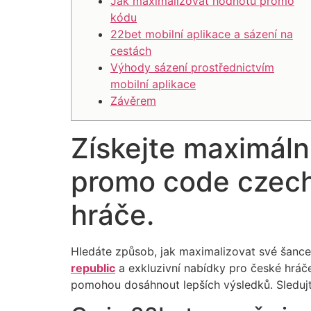
Jak maximalizovat hodnotu promo
kódu
22bet mobilní aplikace a sázení na
cestách
Výhody sázení prostřednictvím
mobilní aplikace
Závěrem
Získejte maximáln
promo code czech 
hráče.
Hledáte způsob, jak maximalizovat své šance 
republic
a exkluzivní nabídky pro české hrá
pomohou dosáhnout lepších výsledků. Sledujte