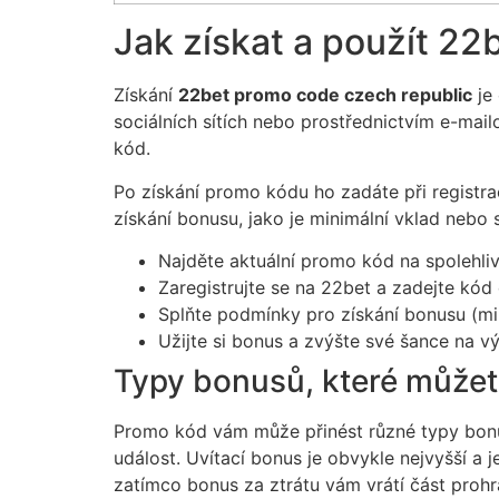
Jak získat a použít 22
Získání
22bet promo code czech republic
je
sociálních sítích nebo prostřednictvím e-mailo
kód.
Po získání promo kódu ho zadáte při registrac
získání bonusu, jako je minimální vklad nebo 
Najděte aktuální promo kód na spolehli
Zaregistrujte se na 22bet a zadejte kód 
Splňte podmínky pro získání bonusu (min
Užijte si bonus a zvýšte své šance na vý
Typy bonusů, které můžet
Promo kód vám může přinést různé typy bonus
událost. Uvítací bonus je obvykle nejvyšší a
zatímco bonus za ztrátu vám vrátí část proh