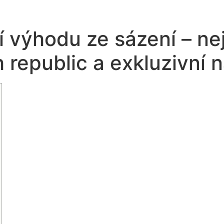
í výhodu ze sázení – ne
republic a exkluzivní 