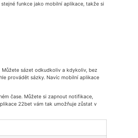
stejné funkce jako mobilní aplikace, takže si
a. Můžete sázet odkudkoliv a kdykoliv, bez
chle provádět sázky. Navíc mobilní aplikace
ném čase. Můžete si zapnout notifikace,
aplikace 22bet vám tak umožňuje zůstat v