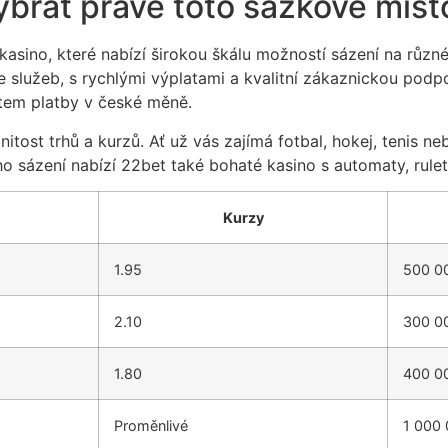
vybrat právě toto sázkové míst
kasino, které nabízí širokou škálu možností sázení na různé 
 služeb, s rychlými výplatami a kvalitní zákaznickou podpo
tem platby v české měně.
tost trhů a kurzů. Ať už vás zajímá fotbal, hokej, tenis ne
 sázení nabízí 22bet také bohaté kasino s automaty, rulet
Kurzy
1.95
500 0
2.10
300 0
1.80
400 0
Proměnlivé
1 000 