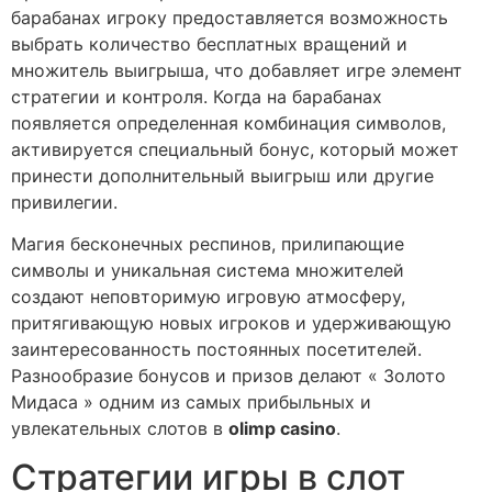
барабанах игроку предоставляется возможность
выбрать количество бесплатных вращений и
множитель выигрыша, что добавляет игре элемент
стратегии и контроля. Когда на барабанах
появляется определенная комбинация символов,
активируется специальный бонус, который может
принести дополнительный выигрыш или другие
привилегии.
Магия бесконечных респинов, прилипающие
символы и уникальная система множителей
создают неповторимую игровую атмосферу,
притягивающую новых игроков и удерживающую
заинтересованность постоянных посетителей.
Разнообразие бонусов и призов делают « Золото
Мидаса » одним из самых прибыльных и
увлекательных слотов в
olimp casino
.
Стратегии игры в слот