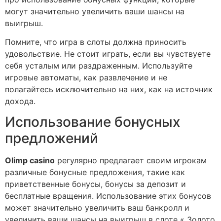
могут значительно увеличить ваши шансы на
выигрыш.
Помните, что игра в слоты должна приносить
удовольствие. Не стоит играть, если вы чувствуете
себя усталым или раздраженным. Используйте
игровые автоматы, как развлечение и не
полагайтесь исключительно на них, как на источник
дохода.
Использование бонусных
предложений
Olimp casino
регулярно предлагает своим игрокам
различные бонусные предложения, такие как
приветственные бонусы, бонусы за депозит и
бесплатные вращения. Использование этих бонусов
может значительно увеличить ваш банкролл и
увеличить ваши шансы на выигрыш в слоте « Золото