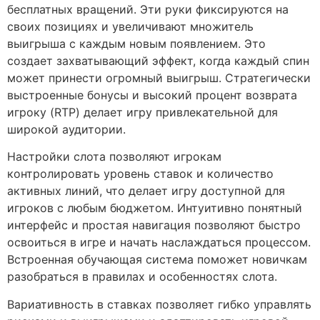
бесплатных вращений. Эти руки фиксируются на
своих позициях и увеличивают множитель
выигрыша с каждым новым появлением. Это
создает захватывающий эффект, когда каждый спин
может принести огромный выигрыш. Стратегически
выстроенные бонусы и высокий процент возврата
игроку (RTP) делает игру привлекательной для
широкой аудитории.
Настройки слота позволяют игрокам
контролировать уровень ставок и количество
активных линий, что делает игру доступной для
игроков с любым бюджетом. Интуитивно понятный
интерфейс и простая навигация позволяют быстро
освоиться в игре и начать наслаждаться процессом.
Встроенная обучающая система поможет новичкам
разобраться в правилах и особенностях слота.
Вариативность в ставках позволяет гибко управлять