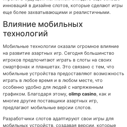
инноваций в дизайне слотов, которые сделают игры
еще более захватывающими и реалистичными.
Влияние мобильных
технологий
Мобильные технологии оказали огромное влияние
на развитие азартных игр. Сегодня большинство
игроков предпочитают играть в слоты на своих
смартфонах и планшетах. Это связано с тем, что
мобильные устройства предоставляют возможность
играть в любое время и в любом месте, что
особенно удобно для людей с напряженным
графиком. Благодаря этому,
olimp casino
, как и
многие другие поставщики азартных игр,
предлагают мобильные версии слотов.
Разработчики слотов адаптируют свои игры для
мобильных устройств, создавая версии, которые