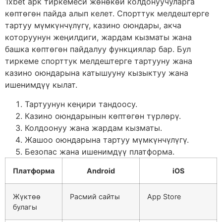
1xbet apk тиркемеси жөнөкөй колдонуучуларга
көптөгөн пайда алып келет. Спорттук мелдештерге
тартуу мүмкүнчүлүгү, казино оюндары, акча
которуунун жеңилдиги, жардам кызматы жана
башка көптөгөн пайдалуу функциялар бар. Бул
тиркеме спорттук мелдештерге тартууну жана
казино оюндарына катышууну кызыктуу жана
ишенимдүү кылат.
Тартуунун кеңири тандоосу.
Казино оюндарынын көптөгөн түрлөрү.
Колдоонуу жана жардам кызматы.
Жашоо оюндарына тартуу мүмкүнчүлүгү.
Безопас жана ишенимдүү платформа.
Платформа
Android
iOS
Жүктөө
Расмий сайты
App Store
булагы