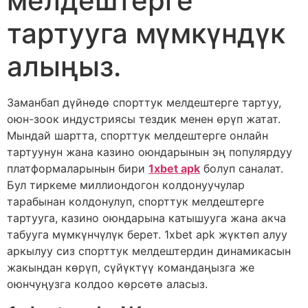
мелдештерге
тартууга мүмкүндүк
алыңыз.
Заманбап дүйнөдө спорттук мелдештерге тартуу,
оюн-зоок индустриясы тездик менен өрүп жатат.
Мындай шартта, спорттук мелдештерге онлайн
тартуунун жана казино оюндарынын эң популярдуу
платформаларынын бири
1xbet apk
болуп саналат.
Бул тиркеме миллиондогон колдонуучулар
тарабынан колдонулуп, спорттук мелдештерге
тартууга, казино оюндарына катышууга жана акча
табууга мүмкүнчүлүк берет. 1xbet apk жүктөп алуу
аркылуу сиз спорттук мелдештердин динамикасын
жакындан көрүп, сүйүктүү командаңызга же
оюнчуңузга колдоо көрсөтө аласыз.