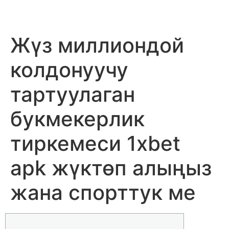
Жүз миллиондой
колдонуучу
тартуулаган
букмекерлик
тиркемеси 1xbet
apk жүктөп алыңыз
жана спорттук ме