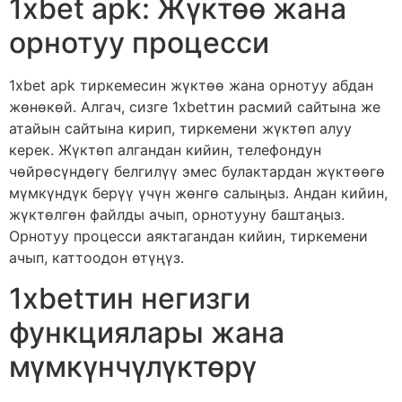
1xbet apk: Жүктөө жана
орнотуу процесси
1xbet apk тиркемесин жүктөө жана орнотуу абдан
жөнөкөй. Алгач, сизге 1xbetтин расмий сайтына же
атайын сайтына кирип, тиркемени жүктөп алуу
керек. Жүктөп алгандан кийин, телефондун
чөйрөсүндөгү белгилүү эмес булактардан жүктөөгө
мүмкүндүк берүү үчүн жөнгө салыңыз. Андан кийин,
жүктөлгөн файлды ачып, орнотууну баштаңыз.
Орнотуу процесси аяктагандан кийин, тиркемени
ачып, каттоодон өтүңүз.
1xbetтин негизги
функциялары жана
мүмкүнчүлүктөрү