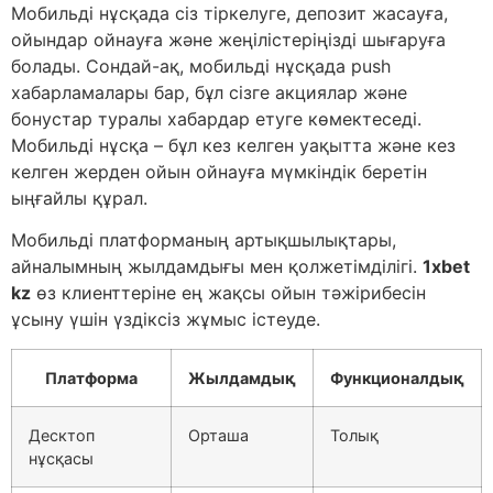
Мобильді нұсқада сіз тіркелуге, депозит жасауға,
ойындар ойнауға және жеңілістеріңізді шығаруға
болады. Сондай-ақ, мобильді нұсқада push
хабарламалары бар, бұл сізге акциялар және
бонустар туралы хабардар етуге көмектеседі.
Мобильді нұсқа – бұл кез келген уақытта және кез
келген жерден ойын ойнауға мүмкіндік беретін
ыңғайлы құрал.
Мобильді платформаның артықшылықтары,
айналымның жылдамдығы мен қолжетімділігі.
1xbet
kz
өз клиенттеріне ең жақсы ойын тәжірибесін
ұсыну үшін үздіксіз жұмыс істеуде.
Платформа
Жылдамдық
Функционалдық
Десктоп
Орташа
Толық
нұсқасы