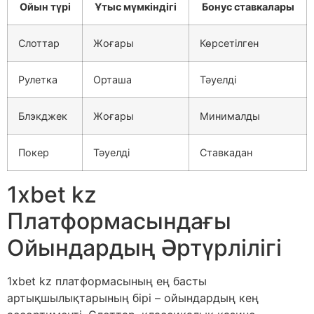
Ойын түрі
Ұтыс мүмкіндігі
Бонус ставкалары
Слоттар
Жоғары
Көрсетілген
Рулетка
Орташа
Тәуелді
Блэкджек
Жоғары
Минималды
Покер
Тәуелді
Ставкадан
1xbet kz
Платформасындағы
Ойындардың Әртүрлілігі
1xbet kz платформасының ең басты
артықшылықтарының бірі – ойындардың кең