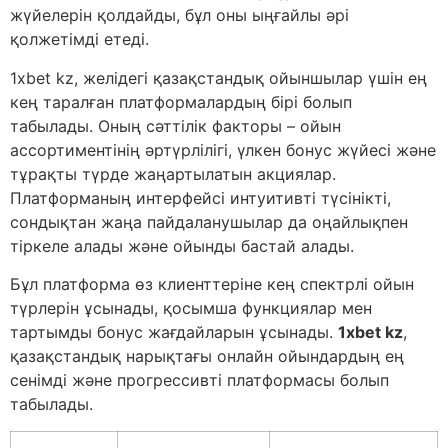
жүйелерін қолдайды, бұл оны ыңғайлы әрі
қолжетімді етеді.
1xbet kz, желідегі қазақстандық ойыншылар үшін ең
кең таралған платформалардың бірі болып
табылады. Оның сәттілік факторы – ойын
ассортиментінің әртүрлілігі, үлкен бонус жүйесі және
тұрақты түрде жаңартылатын акциялар.
Платформаның интерфейсі интуитивті түсінікті,
сондықтан жаңа пайдаланушылар да оңайлықпен
тіркеле алады және ойынды бастай алады.
Бұл платформа өз клиенттеріне кең спектрлі ойын
түрлерін ұсынады, қосымша функциялар мен
тартымды бонус жағдайларын ұсынады.
1xbet kz
,
қазақстандық нарықтағы онлайн ойындардың ең
сенімді және прогрессивті платформасы болып
табылады.